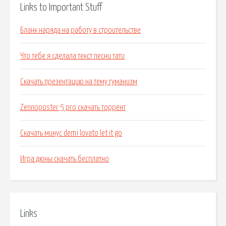
Links to Important Stuff
Бланк наряда на работу в строительстве
Что тебе я сделала текст песни тати
Скачать презентацию на тему гуманизм
Zennoposter 5 pro скачать торрент
Скачать минус demi lovato let it go
Игра дюны скачать бесплатно
Links