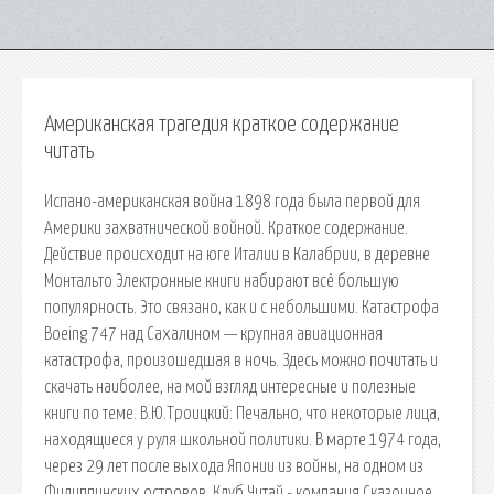
Американская трагедия краткое содержание
читать
Испано-американская война 1898 года была первой для
Америки захватнической войной. Краткое содержание.
Действие происходит на юге Италии в Калабрии, в деревне
Монтальто Электронные книги набирают всё большую
популярность. Это связано, как и с небольшими. Катастрофа
Boeing 747 над Сахалином — крупная авиационная
катастрофа, произошедшая в ночь. Здесь можно почитать и
скачать наиболее, на мой взгляд интересные и полезные
книги по теме. В.Ю.Троицкий: Печально, что некоторые лица,
находящиеся у руля школьной политики. В марте 1974 года,
через 29 лет после выхода Японии из войны, на одном из
Филиппинских островов. Клуб Читай - компания Сказочное