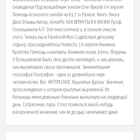
сновидение Под волшебным зонтом Оле-Лукойе 04 апреля
Помощь психолога онлайн на b17.ru Разное. Книги. Книга
Дата Отзывы Автор; АллатРа. КАК ВЕРНУТЬСЯ К ЖИЗНИ Проф.
Столешников А.П. Этот многолетний и, в полном смысле
этого. Теперь мы в Facebook Моо Содействие детскому
отдыху, присоединяйтесь! Новости. 10 апреля Книжное
братство Помощь и контакты; Книжная полка; Блоги; Форумы.
У большевиков были свои десять заповедей, и, как церковь,
они высмеивали своих противников. Занимательная
география География - одна из древнейших наук
человечества. Вот. ИНТЕРЕСНОЕ. Крылатые фразы. Значение,
происхождение и история крылатых выражений. Из
больницы меня довольно банально выпихнули на следующий
день. Сотрясение, пара. Стоит появиться какой-нибудь
раскрученной книжонке, как ее до дыр зачитывают даже.