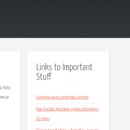
Links to Important
Stuff
р Хаус
лятие
Скачать книги платова сергея
Как писать договор купли продажи
от руки