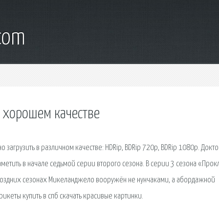
.com
в хорошем качестве
 загрузить в различном качестве: HDRip, BDRip 720p, BDRip 1080p. Докто
етить в начале седьмой серии второго сезона. В серии 3 сезона «Прок
 поздних сезонах Микеланджело вооружён не нунчаками, а абордажной
икеты купить в спб скачать красивые картинки.