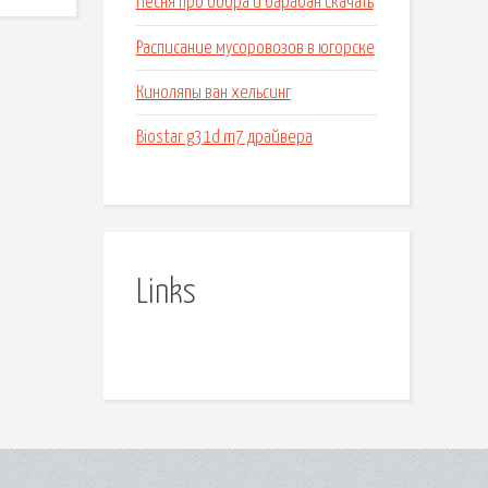
Песня про бобра и барабан скачать
Расписание мусоровозов в югорске
Киноляпы ван хельсинг
Biostar g31d m7 драйвера
Links