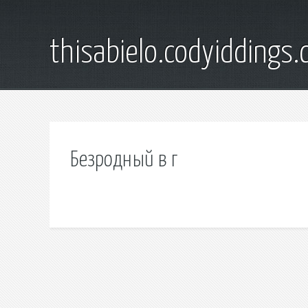
thisabielo.codyiddings
Безродный в г