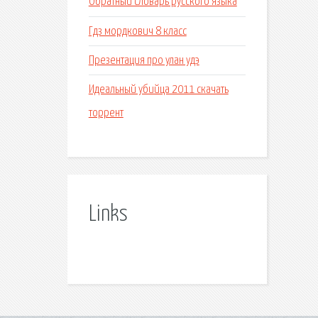
Обратный словарь русского языка
Гдз мордкович 8 класс
Презентация про улан удэ
Идеальный убийца 2011 скачать
торрент
Links