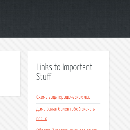
Links to Important
Stuff
Схема виды юридических лиц
Дима билан болен тобой скачать
песню