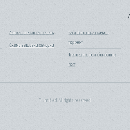
A
Аль капоне книга скачать
Saboteur игра скачать
торрент
Схема вышивки овчарки
Технический рыбный жир
гост
© Untitled. All rights reserved.