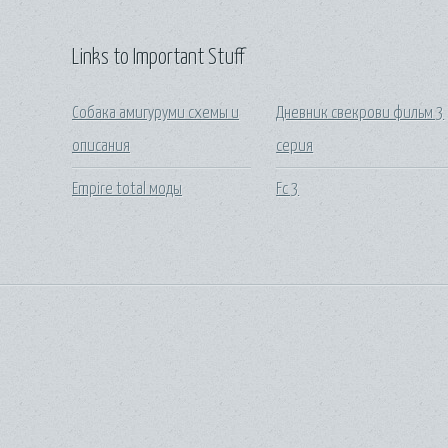
Links to Important Stuff
Собака амигуруми схемы и
Дневник свекрови фильм 3
описания
серия
Empire total моды
Fc 3