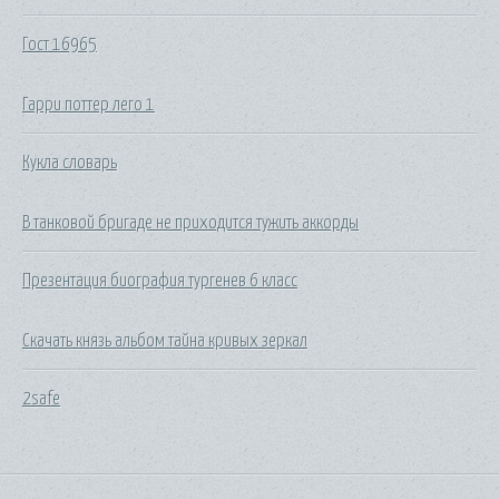
Гост 16965
Гарри поттер лего 1
Кукла словарь
В танковой бригаде не приходится тужить аккорды
Презентация биография тургенев 6 класс
Скачать князь альбом тайна кривых зеркал
2safe