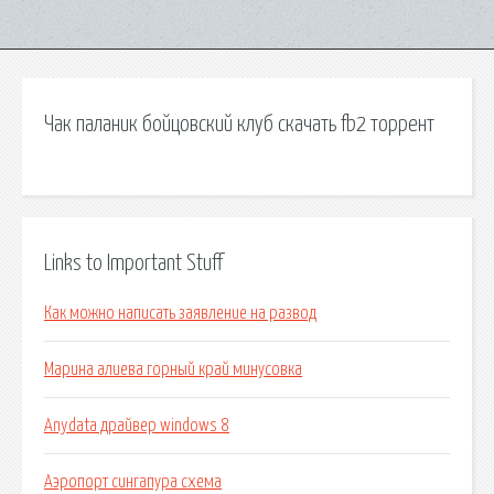
Чак паланик бойцовский клуб скачать fb2 торрент
Links to Important Stuff
Как можно написать заявление на развод
Марина алиева горный край минусовка
Anydata драйвер windows 8
Аэропорт сингапура схема