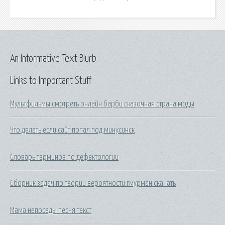
An Informative Text Blurb
Links to Important Stuff
Мультфильмы смотреть онлайн барби сказочная страна моды
Что делать если сайт попал под минусинск
Словарь терминов по дефектологии
Сборник задач по теории вероятности гмурман скачать
Мама непоседы песня текст