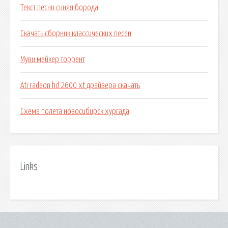
Текст песни синяя борода
Скачать сборник классических песен
Муви мейкер торрент
Ati radeon hd 2600 xt драйвера скачать
Схема полета новосибирск хургада
Links