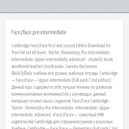
Face2face pre intermediate
Cambridge Face2Face first and second Edition Download for
free Full set All levels: Starter, Elementary, Pre-Intermediate,
Intermediate, Upper-Intermediate, Advanced - students book
workbook teachers book audio. Скачать бесплатно
ФейсТуФейс учебник все уровни: рабочие тетради. Сambridgе
— Face2Face — Upper-Intermediate (Full pack / 2nd edition)
Данный курс содержит в себе лучшие техники по развитию
коммуникативных возможностей у изучающих, данный
материал готовит своих студентов. Face2Face Cambridge -
Starter -Elementary-Pre-Intermediate -Intermediate -Upper-
Intermediate -Advanced. «Face2Face» — известный УМК
издательства Cambridge для старшеклассников и взрослых.
Учебник. Сambridgе — Face2Face — Elementary (Full pack / 2nd