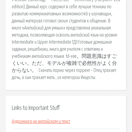
edition) Данный курс содержит в себе лучшие техники по
развитию коммуникативных возможностей у изучающих,
данный материал готовит своих студентов к общению. В
книге «Английский для умных» представлена уникальная
методика, позволяющая освоить английский язык на уровне
Intermediate и Upper-Intermediate ГДЗ Готовые домашние
задания, решебники, книги для учителя с ответами к
учебникам английского языка. td-vae。問題意識はすご
くいい。ただ、モデルが複雑で必然性がよく分
からない。. Скачать порно через торрент - Отец трахает
дочь, а сын трахает мать , из категории Инцесты.
Links to Important Stuff
Аудиокнига на английском и текст