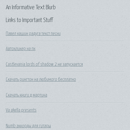
An Informative Text Blurb
Links to Important Stuff
Павел кашин радуга текст песни
Автокликер на пк
Castlevania lords of shadow 2 не запускается
Скачать рингтон на любимого бесплатно
Скачать книги д мартина
Va akella presents
Numb аккорды для гитары