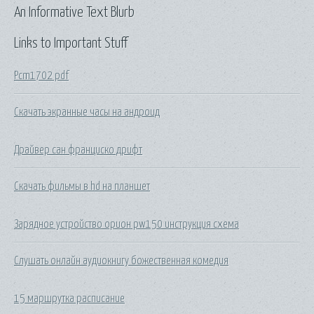
An Informative Text Blurb
Links to Important Stuff
Pcm1702 pdf
Скачать экранные часы на андроид
Драйвер сан франциско дрифт
Скачать фильмы в hd на планшет
Зарядное устройство орион pw150 инструкция схема
Слушать онлайн аудиокнигу божественная комедия
15 маршрутка расписание