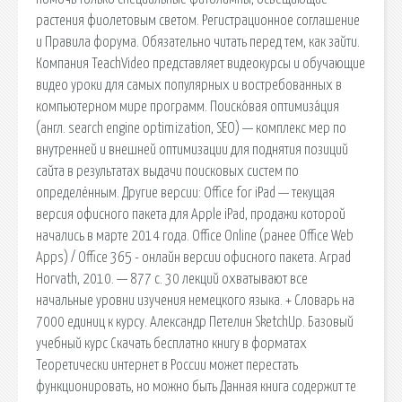
растения фиолетовым светом. Регистрационное соглашение
и Правила форума. Обязательно читать перед тем, как зайти.
Компания TeachVideo представляет видеокурсы и обучающие
видео уроки для самых популярных и востребованных в
компьютерном мире программ. Поиско́вая оптимиза́ция
(англ. search engine optimization, SEO) — комплекс мер по
внутренней и внешней оптимизации для поднятия позиций
сайта в результатах выдачи поисковых систем по
определённым. Другие версии: Office for iPad — текущая
версия офисного пакета для Apple iPad, продажи которой
начались в марте 2014 года. Office Online (ранее Office Web
Apps) / Office 365 - онлайн версии офисного пакета. Arpad
Horvath, 2010. — 877 с. 30 лекций охватывают все
начальные уровни изучения немецкого языка. + Словарь на
7000 единиц к курсу. Александр Петелин SketchUp. Базовый
учебный курс Скачать бесплатно книгу в форматах
Теоретически интернет в России может перестать
функционировать, но можно быть Данная книга содержит те