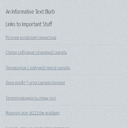
An Informative Text Blurb
Links to Important Stuff
Рогачев китайская гимнастика
Сталин собрание сочинений скачать
Переводчик с озвучкой текста скачать
Лара крофт 5 игра скачать торрент
Теплопроводность стены гост
Монитор acer al2216w драйвер