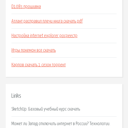
D108s прошивка
Атлант расправил плечи книга скачать pdf
Настройка internet explorer росреестр
Игры покемон все скачать
Карпов скачать 1 сезон торрент
Links
SketchUp. Базовый учебный курс скачать
Может ли Запад отключить интернет в России? Технологии.