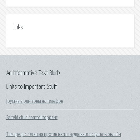
Links
An Informative Text Blurb
Links to Important Stuff
Грустные рингтоны на телефон
Salfeld child control торрент
Тимиредис летящая против ветра аудиокнига слушать онлайн