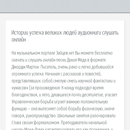
Истории успеха великих людей аудиокниги слушать
онлайн
На музыкальном портале Зайцев.нет Вы можете бесплатно
скачать и слушать онлайн песни Дикия Меда в формате.
Джордж Мартин. Писатель, очень рано и легко добившийся
огромного успеха. Начиная с рассказов и повестей,
представлявших собой смелую смесь научной фантастики и
«ужасов» (за произведения. К концу подходит время
благоденствия, и лето, длившееся почти десятилетие, угасает.
Управленческая борьба играет важную положительную
функцию – она вытесняет собой борьбу физическую, иначе
говоря, рукоприкладство. Школьные занятия разочаровали
Стива своим формализмом. Преподаватели начальной
школы Мона-Лома характеризовали его как проказника, и