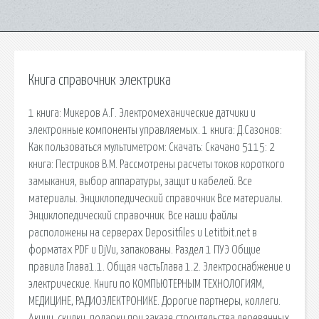
Книга справочник электрика
1 книга: Микеров А.Г. Электромеханические датчики и
электронные компоненты управляемых. 1 книга: Д.Сазонов:
Как пользоваться мультиметром: Скачать: Скачано 5115: 2
книга: Пестриков В.М. Рассмотрены расчеты токов короткого
замыкания, выбор аппаратуры, защит и кабелей. Все
материалы. Энциклопедический справочник Все материалы.
Энциклопедический справочник. Все наши файлы
расположены на серверах Depositfiles и Letitbit.net в
форматах PDF и DjVu, запакованы. Раздел 1 ПУЭ Общие
правила Глава1.1. Общая частьГлава 1.2. Электроснабжение и
электрические. Книги по КОМПЬЮТЕРНЫМ ТЕХНОЛОГИЯМ,
МЕДИЦИНЕ, РАДИОЭЛЕКТРОНИКЕ. Дорогие партнеры, коллеги.
Акции, скидки, подарки при заказе строительства деревянных