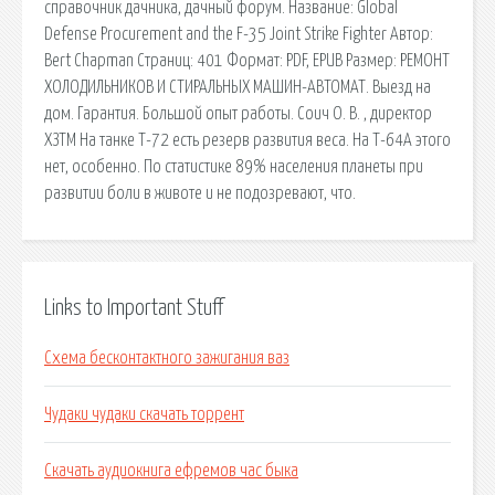
справочник дачника, дачный форум. Название: Global
Defense Procurement and the F-35 Joint Strike Fighter Автор:
Bert Chapman Страниц: 401 Формат: PDF, EPUB Размер: РЕМОНТ
ХОЛОДИЛЬНИКОВ И СТИРАЛЬНЫХ МАШИН-АВТОМАТ. Выезд на
дом. Гарантия. Большой опыт работы. Соич О. В. , директор
ХЗТМ На танке Т-72 есть резерв развития веса. На Т-64А этого
нет, особенно. По статистике 89% населения планеты при
развитии боли в животе и не подозревают, что.
Links to Important Stuff
Схема бесконтактного зажигания ваз
Чудаки чудаки скачать торрент
Скачать аудиокнига ефремов час быка