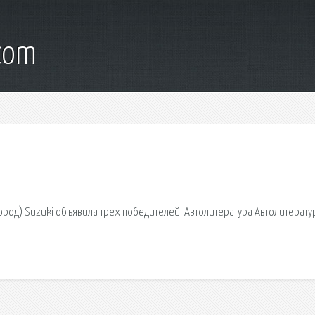
.com
род) Suzuki объявила трех победителей. Автолитература Автолитерату