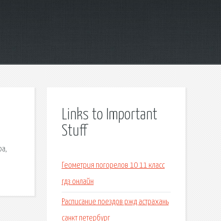
Links to Important
Stuff
ра,
Геометрия погорелов 10 11 класс
гдз онлайн
Расписание поездов ржд астрахань
санкт петербург