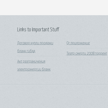
Links to Important Stuff
Договор купли продажи
Qr приложение
бланк гибдд
Театр смерти 2008 торрент
Акт разграничения
электроэнергии бланк