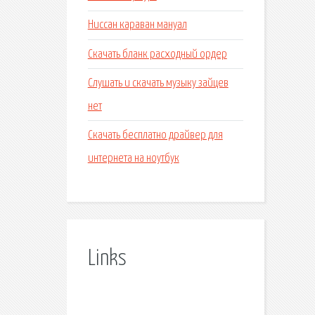
Ниссан караван мануал
Скачать бланк расходный ордер
Слушать и скачать музыку зайцев
нет
Скачать бесплатно драйвер для
интернета на ноутбук
Links