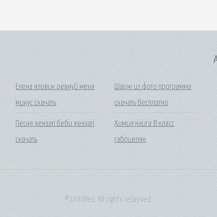
A
Елена яловик ревнуй меня
Шарж из фото программа
минус скачать
скачать бесплатно
Песня хензап беби хензап
Химия книга 8 класс
скачать
габриелян
© Untitled. All rights reserved.