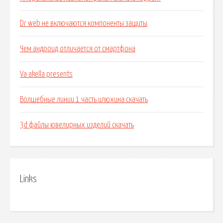
Dr web не включаются компоненты защиты
Чем андроид отличается от смартфона
Va akella presents
Волшебные линии 1 часть илюхина скачать
3d файлы ювелирных изделий скачать
Links