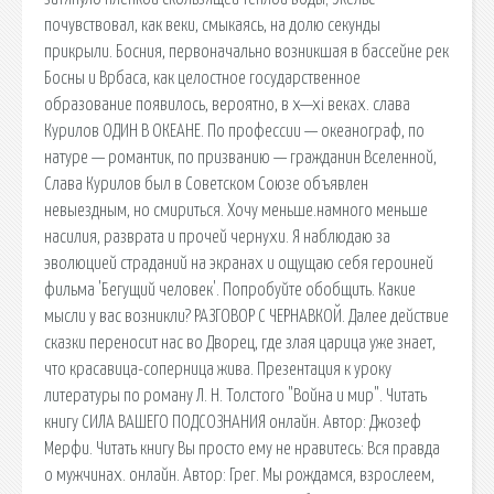
почувствовал, как веки, смыкаясь, на долю секунды
прикрыли. Босния, первоначально возникшая в бассейне рек
Босны и Врбаса, как целостное государственное
образование появилось, вероятно, в x—xi веках. cлава
Курилов ОДИН В ОКЕАНЕ. По профессии — океанограф, по
натуре — романтик, по призванию — гражданин Вселенной,
Слава Курилов был в Советском Союзе объявлен
невыездным, но смириться. Хочу меньше.намного меньше
насилия, разврата и прочей чернухи. Я наблюдаю за
эволюцией страданий на экранах и ощущаю себя героиней
фильма 'Бегущий человек'. Попробуйте обобщить. Какие
мысли у вас возникли? РАЗГОВОР С ЧЕРНАВКОЙ. Далее действие
сказки переносит нас во Дворец, где злая царица уже знает,
что красавица-соперница жива. Презентация к уроку
литературы по роману Л. Н. Толстого "Война и мир". Читать
книгу СИЛА ВАШЕГО ПОДСОЗНАНИЯ онлайн. Автор: Джозеф
Мерфи. Читать книгу Вы просто ему не нравитесь: Вся правда
о мужчинах. онлайн. Автор: Грег. Мы рождамся, взрослеем,