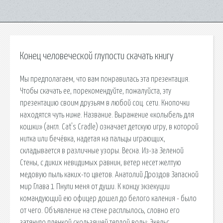
Конец человеческой глупости скачать книгу
Мы предполагаем, что вам понравилась эта презентация.
Чтобы скачать ее, порекомендуйте, пожалуйста, эту
презентацию своим друзьям в любой соц. сети. Кнопочки
находятся чуть ниже. Название. Выражение «колыбель для
кошки» (англ. Cat's Cradle) означает детскую игру, в которой
нитка или бечёвка, надетая на пальцы играющих,
складывается в различные узоры. Весна. Из-за Зеленой
Стены, с диких невидимых равнин, ветер несет желтую
медовую пыль каких-то цветов. Анатолий Дроздов Запасной
мир Глава 1 Пнули меня от души. К концу экзекуции
командующий ею офицер дошел до белого каления - было
от чего. Объявление на стене расплылось, словно его
затянуло пленкой скользящей теплой воды; Экельс