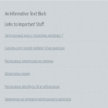
An Informative Text Blurb
Links to Important Stuff
Загрузочный диск с утилитами windows 7
Скачать игру speed parking 3d на андроид
Расписание электрички до тюмени
Шпаргалки рниму
Расписание автобуса 26 в чебоксарах
Заявление на перевод материнского капитала