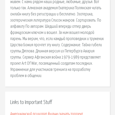
живем. С нами рядом наши родные, любимые, друзья. Вот
только так. Алмазная академия Екатерина Полянская читать
онлайн книгу без регистрации и бесплатно. Эзотерика,
эзотерическая литература Список жанров. Сортировать: По
алфавиту По авторам. Шедший впереди отпер дверь
французским ключом и вошел. За ним вошел молодой
парень. Мы верим, что, если каждый проповедник и труженик
Царства Божия прочтет эту книгу. Содержание. Тайна гибели
группы Дятлова. Длинная версия из Петербурга Авария
группы. Сервер Афганская война 1979-1989 представляет
проект Art Of War, посвященный солдатам последних.
Упражнение для участников тренинга на проработку
проблем в общении.
Links to Important Stuff
Американский психопат фильм скачать торрент