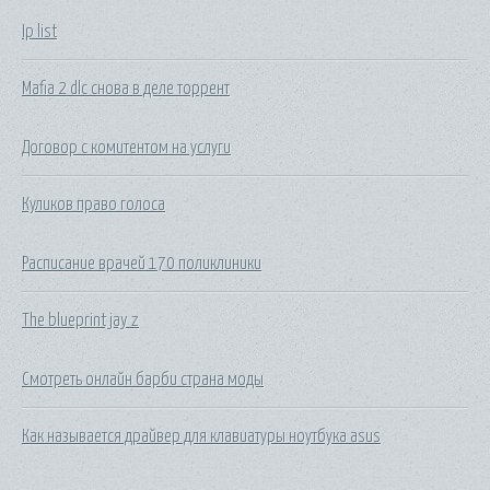
Ip list
Mafia 2 dlc снова в деле торрент
Договор с комитентом на услуги
Куликов право голоса
Расписание врачей 170 поликлиники
The blueprint jay z
Смотреть онлайн барби страна моды
Как называется драйвер для клавиатуры ноутбука asus