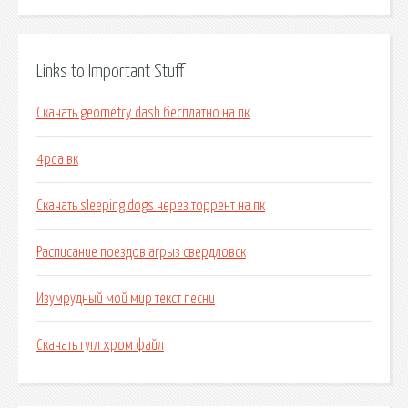
Links to Important Stuff
Скачать geometry dash бесплатно на пк
4pda вк
Скачать sleeping dogs через торрент на пк
Расписание поездов агрыз свердловск
Изумрудный мой мир текст песни
Скачать гугл хром файл