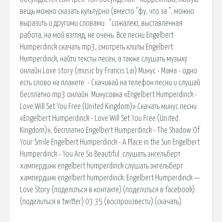
вещь можно сказать культурно (вместо "фу, что за ", можно
выразить и другими словами : "сожалею, выставленная
работа, на мой взгляд, не очень. Все песни Engelbert
Humperdinck скачать mp3, смотреть клипы Engelbert
Humperdinck, найти тексты песен, а также слушать музыку
онлайн Love story (music by Francis Lai) Минус - Мама - одно
есть слово на планете. - Скачивай на телефон песни и слушай
бесплатно mp3 онлайн. Минусовка «Engelbert Humperdinck -
Love Will Set You Free (United Kingdom)» Скачать минус песни
«Engelbert Humperdinck - Love Will Set You Free (United
Kingdom)», бесплатно Engelbert Humperdinck - The Shadow Of
Your Smile Engelbert Humperdinck - A Place in the Sun Engelbert
Humperdinck - You Are So Beautiful. слушать энгельберт
хампердинк engelbert humperdinck слушать энгельберт
хампердинк engelbert humperdinck. Engelbert Humperdinck —
Love Story (поделиться в контакте) (поделиться в facebook)
(поделиться в twitter) 03:35 (воспроизвести) (скачать).