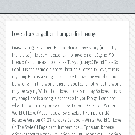
Love story engelbert humperdinck минус
Скачать mp3: Engelbert Humperdinck - Love story (music by
Francis Lai). Просим прощения, но ничего не найдено. 50
Новых бесплатных mp3 песен Тимур (минус) Bernd Filz - So
Cool. It is the same old story Through all eternity Love, this is
my song Here is a song, a serenade to love The world cannot
be wrong If in this world, there is you I care not what the world
may be saying Without our love, there is no day So love, this is
my song Here is a song, a serenade to you Proigr. I care not
what the world may be saying. Party Tyme Karaoke - Winter
World Of Love (Made Popular By Engelbert Humperdinck)
Karaoke Version 03:23 Karaoke Carpool - Winter World Of Love
(In The Style Of Engelbert Humperdinck…. Правила: В треке
обсуждается сам трек. Тон обсуждения - корректный, любую