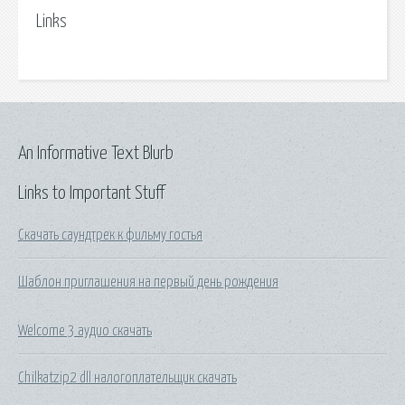
Links
An Informative Text Blurb
Links to Important Stuff
Скачать саундтрек к фильму гостья
Шаблон приглашения на первый день рождения
Welcome 3 аудио скачать
Chilkatzip2 dll налогоплательщик скачать