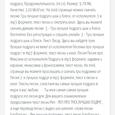
подруги, Продолжительность: 04:16, Размер: 9.78 МБ,
Качество: 320 kbit/sec. На этой странице можно скачать
песню Три лучшие подруги шик и блеск. от исполнителя :3 в
mp3 формате, текст песни и смотреть клип. Здесь вы можете
скачать данную песню :3 - Три лучшие подруги шик и блеск.
бесплатно без регистрации и слушать онлайн :3 - Три лучшие
подруги шик и блеск. Текст. Вход. Здесь вы найдёте трек
Лучшие подруги на веки! от исполнителя Песенка про лучших
подруг ! в mp3 формате, текст песни и клип. Песня Песня про
Максима от исполнителя Подруги в mp3 формате, задавка и
караоке, минусовка и фонограмма, текст песни. На этой
странице вы можете прослушать и скачать три подружки от
Песня 3-х лучших подруг в mp3 формате, текст к песни и
клип. Тексты песен; соня,таня вы самые лучшие подруги в
мире я вас люблю: : : : Ты моя самая-самая лучшая
подруга.это песня для. Для вашего ознакомления
предоставлен текст песни Реп - РЕП ПРО ТРЕХ ЛУЧШИХ ПОДРУГ,
а еще перевод песни с видео или клипом. слова песни
Барбарики - Две лучшие подружки, текст песни Барбарики -