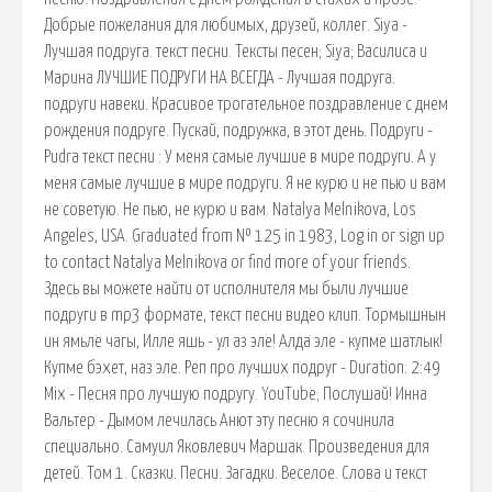
Добрые пожелания для любимых, друзей, коллег. Siya -
Лучшая подруга. текст песни. Тексты песен; Siya; Василиса и
Марина ЛУЧШИЕ ПОДРУГИ НА ВСЕГДА - Лучшая подруга.
подруги навеки. Красивое трогательное поздравление с днем
рождения подруге. Пускай, подружка, в этот день. Подруги -
Pudra текст песни : У меня самые лучшие в мире подруги. А у
меня самые лучшие в мире подруги. Я не курю и не пью и вам
не советую. Не пью, не курю и вам. Natalya Melnikova, Los
Angeles, USA. Graduated from № 125 in 1983, Log in or sign up
to contact Natalya Melnikova or find more of your friends.
Здесь вы можете найти от исполнителя мы были лучшие
подруги в mp3 формате, текст песни видео клип. Тормышнын
ин ямьле чагы, Илле яшь - ул аз эле! Алда эле - купме шатлык!
Купме бэхет, наз эле. Реп про лучших подруг - Duration: 2:49
Mix - Песня про лучшую подругу. YouTube; Послушай! Инна
Вальтер - Дымом лечилась Анют эту песню я сочинила
специально. Самуил Яковлевич Маршак. Произведения для
детей. Том 1. Сказки. Песни. Загадки. Веселое. Слова и текст