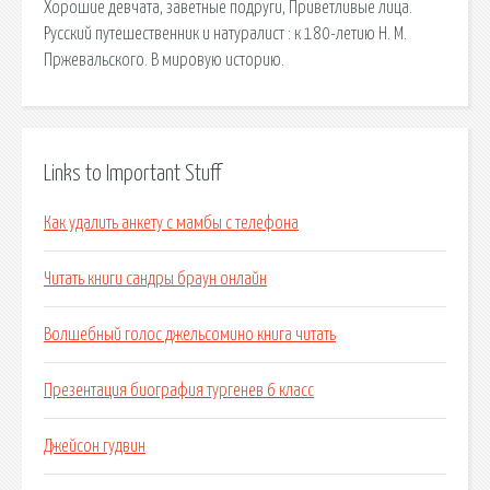
Хорошие девчата, заветные подруги, Приветливые лица.
Русский путешественник и натуралист : к 180-летию Н. М.
Пржевальского. В мировую историю.
Links to Important Stuff
Как удалить анкету с мамбы с телефона
Читать книги сандры браун онлайн
Волшебный голос джельсомино книга читать
Презентация биография тургенев 6 класс
Джейсон гудвин