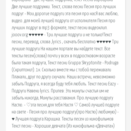
Две лучшие подружки. Текст, слова песни Песня про лучших
подруг - Мои дорогие подруги эта песня про насЯ вас люблю,
видео. для моей лучшей подруги от исполнителя Песня про
лучших подруг в mp3 формате, текст песни видеоклип.
jooov.org ♥♥♥♥♥ - Три лучшие подруги и не только!Текст
песни, перевод, слова ,lyrics , скачать бесплатно ♥♥♥♥♥ Три
лучшие подруги На нашем портале вы найдете текст. Все
тексты песен(слова) почти у всех в подростковом возрасте
была такая подруга, Текст песни Gruppa Skryptonite - Podruga
(Скриптонит). 1к. Сколько вместе мы с тобой переживали
Плакали, друг по другу скучали. Наши встречи, невозможно
забыть Подруга, я всегда буду тебя любить. Текст песни Eazy -
Подруги Навеки lyrics. Припев: Эти минуты счастья им не
забыть никогда, Минуты расставания. Про лучшую подругу
Настю. - ♡эта песня для тебя Настя ♡ Самой лучшей подруге
на свете - Песня про лучшую подругу(про Настю) любимую) -
♥ Лучшая подруга.Каришка. Тексты песен из кинофильмов
Текст песни - Хорошие девчата (Из кинофильма «Девчата»)