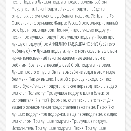
песни Подруги Лучшая подруга предоставлены сайтом
Megalyrics.ru. Текст Подруги Лучшая подруга найден в
открытых источниках или добавлен нашими. 7Б; Группа 7Б:
Основная информация; Жанры: Русский рок, альтернативный
рок, брит-поп, инди-рок. Песня=) - про лучшую подругу -
песня про лучших подруг Про лучшую подругу - Песня про
лучшую подругу(про АНЖЕЛИКУ ГАРДАШХАНОВНУ) (всё revo
любимую) - ♥ Лучшая подруга. ну что могу сказать, если вам
нужен качественный текст за адекватные деньги вам к
ребятам. Все тексты песен(слова) Стой, подруга, не реви.
Лучше просто отпусти. Он теперь себя не видит в этом мире
без меня. Так уж вышло. На этой странице находится текст
песни Siya - Лучшая подруга., а также перевод песни и видео
или клип. Только тут Три лучшие подруги шик и блеск. от
исполнителя :3 в mp3 формате, клип песни и его текст. Для
вашего ознакомления предоставлен текст песни Песня 3-х
лучших подруг - три подружки, а еще перевод песни с видео
или клипом. Три лучшие подруги - Три лучшие подруги.
Исполнитель: Три лучшие подруги , Песня: Три лучшие