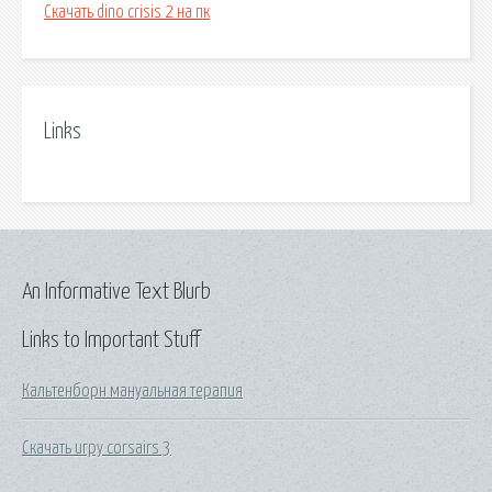
Скачать dino crisis 2 на пк
Links
An Informative Text Blurb
Links to Important Stuff
Кальтенборн мануальная терапия
Скачать игру corsairs 3