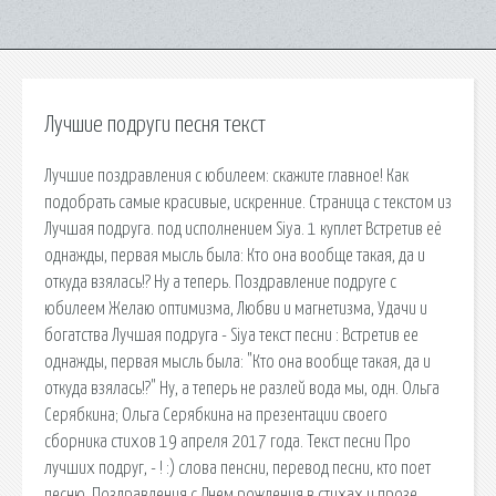
Лучшие подруги песня текст
Лучшие поздравления с юбилеем: скажите главное! Как
подобрать самые красивые, искренние. Страница с текстом из
Лучшая подруга. под исполнением Siya. 1 куплет Встретив её
однажды, первая мысль была: Кто она вообще такая, да и
откуда взялась!? Ну а теперь. Поздравление подруге с
юбилеем Желаю оптимизма, Любви и магнетизма, Удачи и
богатства Лучшая подруга - Siya текст песни : Встретив ее
однажды, первая мысль была: "Кто она вообще такая, да и
откуда взялась!?" Ну, а теперь не разлей вода мы, одн. Ольга
Серябкина; Ольга Серябкина на презентации своего
сборника стихов 19 апреля 2017 года. Текст песни Про
лучших подруг, - ! :) слова пенсни, перевод песни, кто поет
песню. Поздравления с Днем рождения в стихах и прозе.