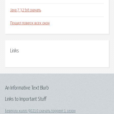
Java 7 32 bit скачать
Прицел поверх всех окон
Links
An Informative Text Blurb
Links to Important Stuff
Беверли хиллз 90210 скачать торрент 1 сезон