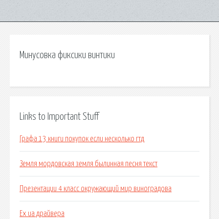
Минусовка фиксики винтики
Links to Important Stuff
Графа 13 книги покупок если несколько гтд
Земля мордовская земля былинная песня текст
Презентации 4 класс окружающий мир виноградова
Ex ua драйвера