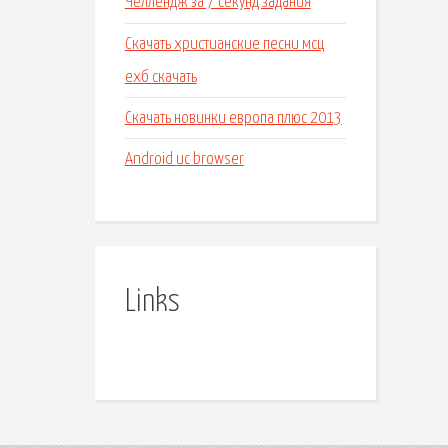
Челлендж за 7 секунд задания
Скачать христианские песни мсц
ехб скачать
Скачать новинки европа плюс 2013
Android uc browser
Links