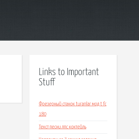
Links to Important
Stuff
Фрезерный станок turanlar мод t fc
180
Текст песни лпс коктейль