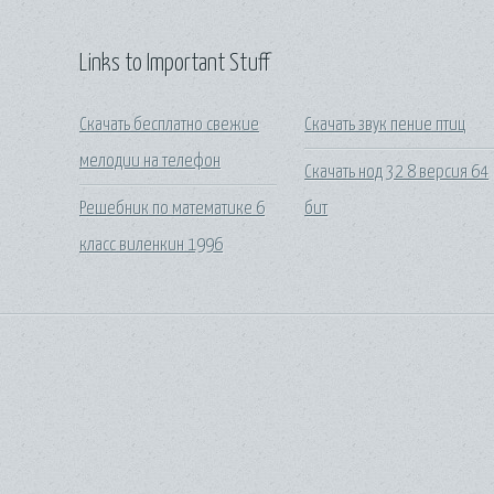
Links to Important Stuff
Скачать бесплатно свежие
Скачать звук пение птиц
мелодии на телефон
Скачать нод 32 8 версия 64
Решебник по математике 6
бит
класс виленкин 1996