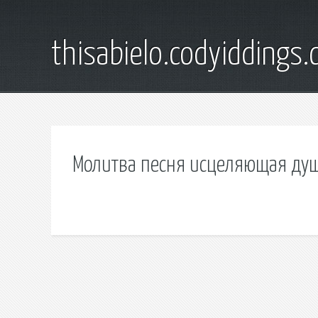
thisabielo.codyiddings
Молитва песня исцеляющая душ