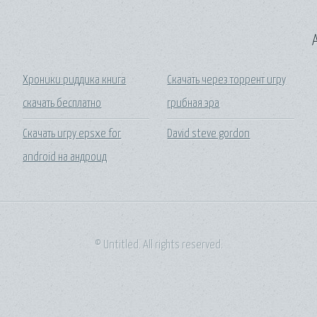
A
Хроники риддика книга
Скачать через торрент игру
скачать бесплатно
грибная эра
Скачать игру epsxe for
David steve gordon
android на андроид
© Untitled. All rights reserved.