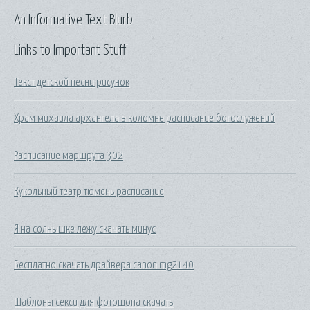
An Informative Text Blurb
Links to Important Stuff
Текст детской песни рисунок
Храм михаила архангела в коломне расписание богослужений
Расписание маршрута 302
Кукольный театр тюмень расписание
Я на солнышке лежу скачать минус
Бесплатно скачать драйвера canon mg2140
Шаблоны секси для фотошопа скачать