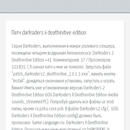
Патч darksiders ii deathinitive edition
Серия Darksiders, выполненная в жанре ролевого слэшера,
посвящена четырем всадникам Апокалипсиса. Darksiders 2
Deathinitive Edition +43. Комментариев: 37 / Просмотров:
321835. ( Я скачал патч и мне не помогло. Запустить файл
"patch_darksiders2_deathinitive_2.0.1.3.exe", нажать кнопку
"Install", дождаться окончания установки, запустить и играть.
Важно! Иметь уже установленную версию Darksiders 2
Deathinitive Edition GOG Darksiders II Deathinitive Edition media
sounds_streamed PC). Попробуй удалить все файлы из этой
папки, кроме ru.pck и core.pck. В файле Darksiders2.cfg (.: GOG
Darksiders II Deathinitive Edition config) должно быть
прописано: Game Language=ru. Darksiders II Deathinitive
Edition. Получите максимум впечатлений от DARKSIDERS 2!