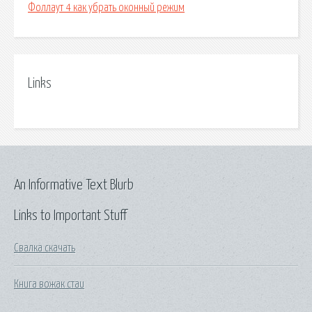
Фоллаут 4 как убрать оконный режим
Links
An Informative Text Blurb
Links to Important Stuff
Свалка скачать
Книга вожак стаи