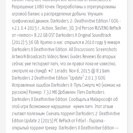
Разрешение 1080 точек. Переработаны и отрегулированы
игровой баланс и распределение добычи. Улучшен
графический движок. Darksiders 2- Deathinitive Edition / GOG -
v.2.1.0.4 2015 г., Action, Slasher, 3D, 3rd Person RUS/ENG RePack
от =nemos= 8.22 GB OST Darksiders II Original Soundtrack
(2012) 5.36 GB. Кратко о нас: открылся в 2010 году 9 января.
Darksiders II Deathinitive Edition. All Discussions Screenshots
Artwork Broadcasts Videos News Guides Reviews Во вторых
сейчас уже тестируют патч, что он правит пока не известно,
смотрите на стимдб. #7. Leradis. Nov 6, 2015 @ 8:19am.
Darksiders 2 Deathinitive Edition "Update" 2.0.1.3 GOG
Исправление ошибок Darksiders II: Путь Смерти #0 (комикс на
русском) Размер: 7.32 Мб Добавлен: Патч Darksiders.
Darksiders II Deathinitive Edition. Сообщить в Майкрософт об
этой игре Возможное нарушение . нужен патч. Этот отзыв
считают полезным: Скачать торрент Darksiders 2: Deathinitive
Edition Update 2 (2015) PC RePack от FitGirl - Пиратка -
открытый торрент трекер. Darksiders II Deathinitive Edition —