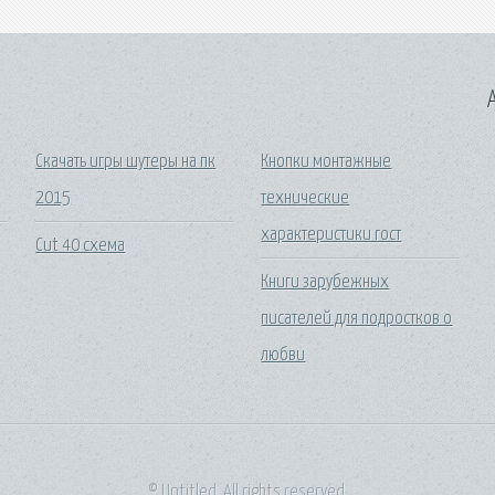
A
Скачать игры шутеры на пк
Кнопки монтажные
2015
технические
характеристики гост
Cut 40 схема
Книги зарубежных
писателей для подростков о
любви
© Untitled. All rights reserved.