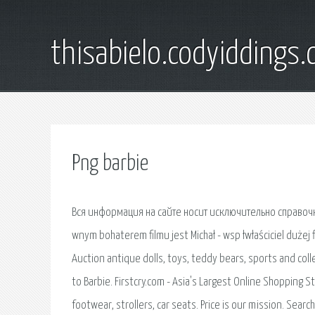
thisabielo.codyiddings
Png barbie
Вся информация на сайте носит исключительно справочны
wnym bohaterem filmu jest Michał - wsp łwłaściciel dużej
Auction antique dolls, toys, teddy bears, sports and col
to Barbie. Firstcry.com - Asia's Largest Online Shopping S
footwear, strollers, car seats. Price is our mission. Sear