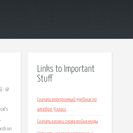
Links to Important
Stuff
 - Gł
Скачать электронный учебник по
cal’s
алгебре 9 класс
,
Скачать казаки снова война моды
arch on