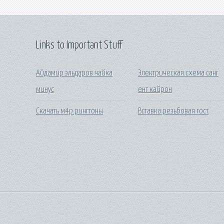
Links to Important Stuff
Айдамир эльдаров чайка
Электрическая схема санг
минус
енг кайрон
Скачать м4р рингтоны
Вставка резьбовая гост