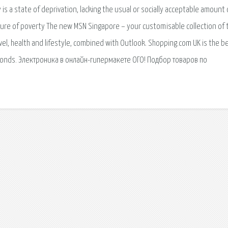
is a state of deprivation, lacking the usual or socially acceptable amount 
e of poverty The new MSN Singapore – your customisable collection of 
el, health and lifestyle, combined with Outlook. Shopping.com UK is the b
seconds. Электроника в онлайн-гипермакете ОГО! Подбор товаров по