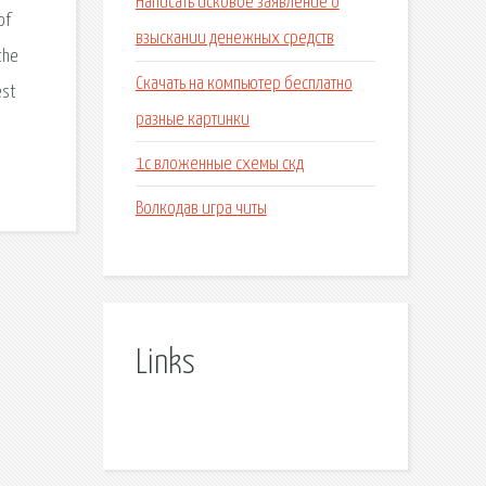
Написать исковое заявление о
of
взыскании денежных средств
the
Скачать на компьютер бесплатно
est
разные картинки
1с вложенные схемы скд
Волкодав игра читы
Links