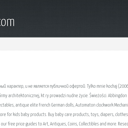
.com
й характер, и не является публичной офертой. Tylko mnie kochaj (2006)
 firmy architektonicznej, kt ry prowadzi nudne życie. Świeżości. Abbingdon
lectables, antique elite French German dolls, Automaton clockwork Mechani
tore for kids baby products. Buy baby care products, toys, diapers, clothes
ch our free price guides to Art, Antiques, Coins, Collectibles and more. Rese