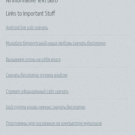
An Informative Text Blurb
Links to Important Stuff
Android live usb скачать
Михайло березутський наша любовь скачать бесплатно
Вызываем огонь на себя книга
Скачать бесплатно nirvana альбом
Сталкер официальный сайт скачать
Цой группа крови ремикс скачать бесплатно
Программы для рисования на компьютере мультиков