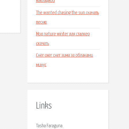
накладной
The wanted chasing the sun скачать
песню
Мод nature winter для сталкер
скачать
Снег снег снег зима за облаками
минус
Links
Tasha Faraguna.