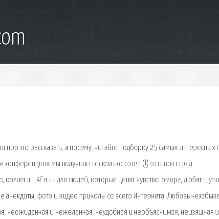
.com
 про это рассказать, а посему, читайте подборку 25 самых интересных 
на конференциях мы получили несколько сотен (!) отзывов и ряд
, коллеги. L4F.ru – для людей, которые ценят чувство юмора, любят шутк
 анекдоты, фото и видео приколы со всего Интернета. Любовь незабыв
ая, неожиданная и нежеланная, неудобная и необъяснимая, неизящная и