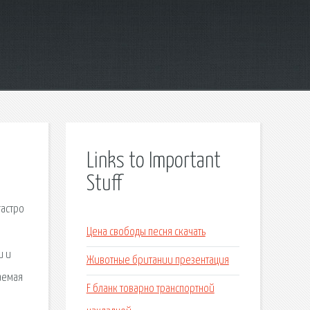
Links to Important
Stuff
гастро
Цена свободы песня скачать
и и
Животные британии презентация
аемая
F бланк товарно транспортной