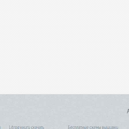
A
я
Litrpg книги скачать
Бесплатные схемы вышивки