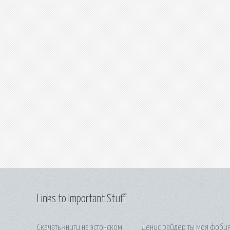
Links to Important Stuff
Скачать книги на эстонском
Денис райдер ты моя фоби