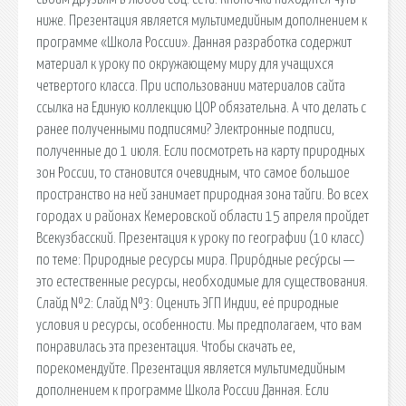
ниже. Презентация является мультимедийным дополнением к
программе «Школа России». Данная разработка содержит
материал к уроку по окружающему миру для учащихся
четвертого класса. При использовании материалов сайта
ссылка на Единую коллекцию ЦОР обязательна. А что делать с
ранее полученными подписями? Электронные подписи,
полученные до 1 июля. Если посмотреть на карту природных
зон России, то становится очевидным, что самое большое
пространство на ней занимает природная зона тайги. Во всех
городах и районах Кемеровской области 15 апреля пройдет
Всекузбасский. Презентация к уроку по географии (10 класс)
по теме: Природные ресурсы мира. Приро́дные ресу́рсы —
это естественные ресурсы, необходимые для существования.
Слайд №2: Слайд №3: Оценить ЭГП Индии, её природные
условия и ресурсы, особенности. Мы предполагаем, что вам
понравилась эта презентация. Чтобы скачать ее,
порекомендуйте. Презентация является мультимедийным
дополнением к программе Школа России Данная. Если