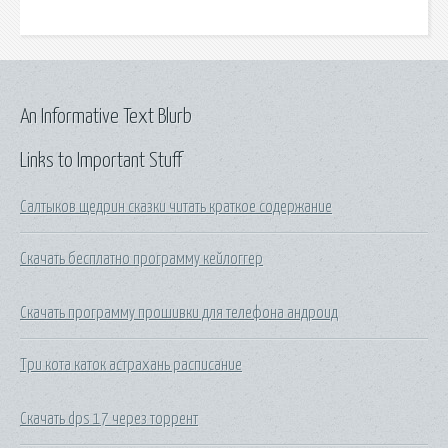
An Informative Text Blurb
Links to Important Stuff
Салтыков щедрин сказки читать краткое содержание
Скачать бесплатно программу кейлоггер
Скачать программу прошивки для телефона андроид
Три кота каток астрахань расписание
Скачать dps 17 через торрент