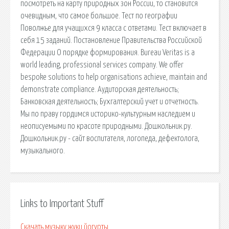
посмотреть на карту природных зон России, то становится
очевидным, что самое большое. Тест по географии
Поволжье для учащихся 9 класса с ответами. Тест включает в
себя 15 заданий. Постановление Правительства Российской
Федерации О порядке формирования. Bureau Veritas is a
world leading, professional services company. We offer
bespoke solutions to help organisations achieve, maintain and
demonstrate compliance. Аудиторская деятельность;
Банковская деятельность; Бухгалтерский учет и отчетность.
Мы по праву гордимся историко-культурным наследием и
неописуемыми по красоте природными. Дошкольник.ру.
Дошкольник.ру - сайт воспитателя, логопеда, дефектолога,
музыкального.
Links to Important Stuff
Скачать музыку жуки йогурты