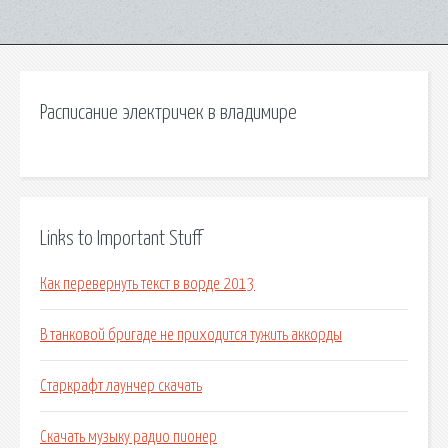
Расписание электричек в владимире
Links to Important Stuff
Как перевернуть текст в ворде 2013
В танковой бригаде не приходится тужить аккорды
Старкрафт лаунчер скачать
Скачать музыку радио пионер