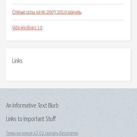
Старые игры на пк 2005 2010 скачать
Vida windows 10
Links
An Informative Text Blurb
Links to Important Stuff
Темы на нокия х2 02 скачать бесплатно