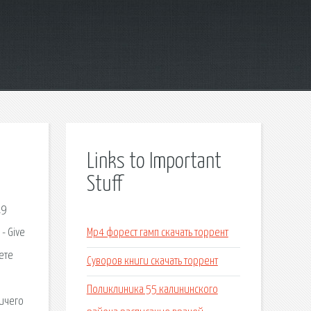
Links to Important
Stuff
19
- Give
Mp4 форест гамп скачать торрент
ете
Суворов книги скачать торрент
Поликлиника 55 калининского
ничего