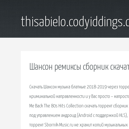
thisabielo.codyiddings
Шансон ремиксы сборник скачат
Скачать Шансон музыка блатные 2018-2019 через торр
криминальной направленности и у Вас просто – напросто
Me Back The 80s Hits Collection скачать торрент сборн
под управлением андроид (Android с поддержкой HLS), 
торрент Sbornik-Music.ru не хранит копий музыкальных