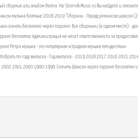
ный сборник или альбом Remix. На Sbornik-Music.ru Вы найдете и сможет
 Шансон музыка блатные 2018-2019 "Сборник - Парад ремиксов шансон (
ыка скачать бесплатно через торрент. Все сборники (в одном месте) - до
оррент бесплатно Администрация не несет ответственности за предостав
ррент Ретро музыка - это популярная эстрадная музыка пятидесятых-
Отобрать по году выпуска - Год выпуска - 2019 2018 2017 2016 2015 201
2002 2001 2000 1900-1999. Скачать Шансон через торрент бесплатно и