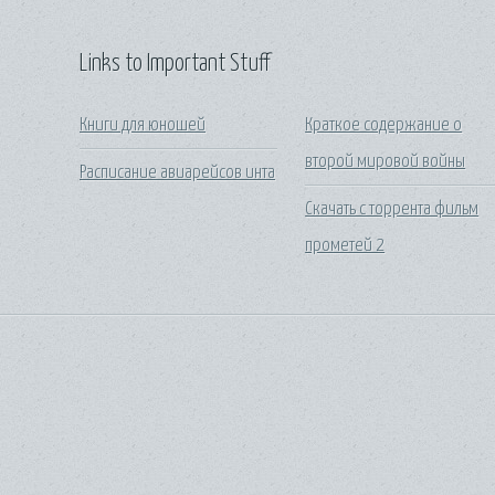
Links to Important Stuff
Книги для юношей
Краткое содержание о
второй мировой войны
Расписание авиарейсов инта
Скачать с торрента фильм
прометей 2