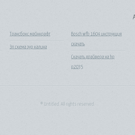
A
Трансбокс майнкрафт
Bosch wfb 1604 инструкция
скачать
Эл схема эур калина
Скачать драйвера на hp
p2035
© Untitled. All rights reserved.