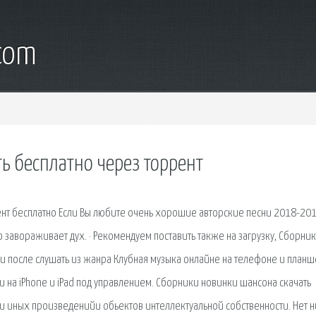
.com
ь бесплатно через торрент
ент бесплатно Если Вы любите очень хорошие авторские песни 2018-20
 завораживает дух. · Рекомендуем поставить также на загрузку, Сборник 
ик и после слушать из жанра Клубная музыка онлайне на телефоне и планш
и на iPhone и iPad под управлением. Сборники новинки шансона скачать
 и иных произведенийи обьектов интеллектуальной собственности. Нет 