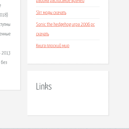
района расписание врачей
е
Slrr моды скачать
2018)
Sonic the hedgehog игра 2006 pc
ступны
скачать
ленные
Книга плоский мир
4 2013
 без
Links