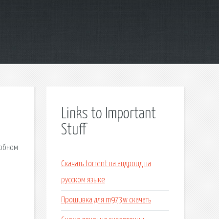
Links to Important
Stuff
добном
Скачать torrent на андроид на
русском языке
Прошивка для m973w скачать