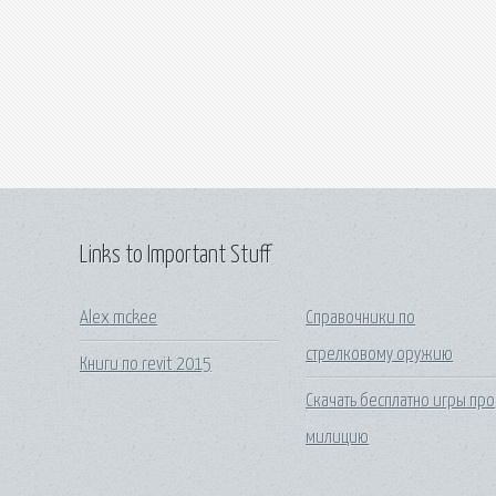
Links to Important Stuff
Alex mckee
Справочники по
стрелковому оружию
Книги по revit 2015
Скачать бесплатно игры про
милицию