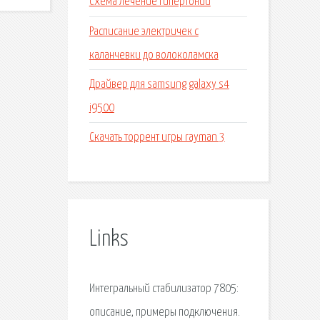
Схема лечение гипертонии
Расписание электричек с
каланчевки до волоколамска
Драйвер для samsung galaxy s4
i9500
Скачать торрент игры rayman 3
Links
Интегральный стабилизатор 7805:
описание, примеры подключения.