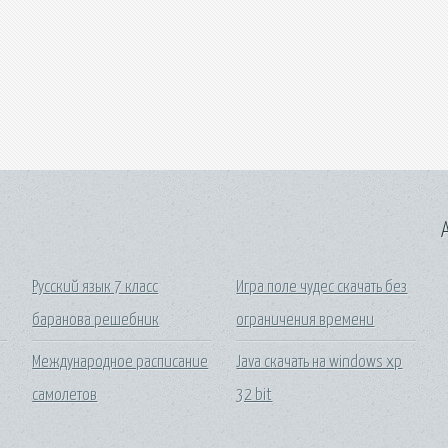
A
Русский язык 7 класс
Игра поле чудес скачать без
баранова решебник
ограничения времени
Международное расписание
Java скачать на windows xp
самолетов
32 bit