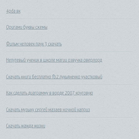
4pda вк
Оригами буквы схемы
Фильм человек паук 3 скачать
Непутевый ученик в школе магии озвучка оверлорд
Скачать книги бесплатно fb2 лукьяненко участковый
Как сделать диаграмму в ворде 2007 круговую
Скачать музыку сергей мазаев ночной каприз
Скачать жажда жизни