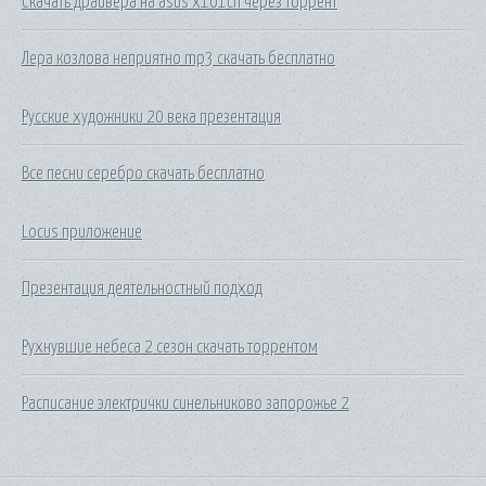
Скачать драйвера на asus x101ch через торрент
Лера козлова неприятно mp3 скачать бесплатно
Русские художники 20 века презентация
Все песни серебро скачать бесплатно
Locus приложение
Презентация деятельностный подход
Рухнувшие небеса 2 сезон скачать торрентом
Расписание электрички синельниково запорожье 2