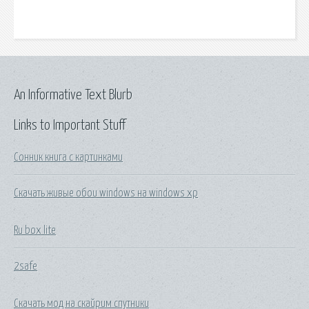
An Informative Text Blurb
Links to Important Stuff
Сонник книга с картинками
Скачать живые обои windows на windows xp
Ru box lite
2safe
Скачать мод на скайрим спутники