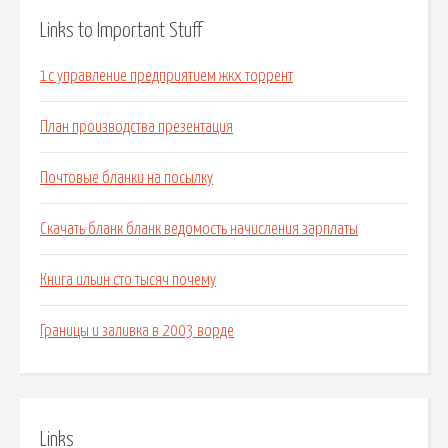
Links to Important Stuff
1с управление предприятием жкх торрент
План производства презентация
Почтовые бланки на посылку
Скачать бланк бланк ведомость начисления зарплаты
Книга ильин сто тысяч почему
Границы и заливка в 2003 ворде
Links