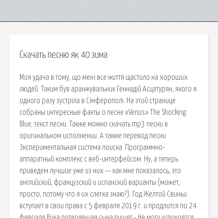
Скачать песню як 40 зима
Моя удача в тому, що мені все життя щастило на хороших
людей. Таким був аранжувальник Геннадій Асцатурян, якого я
одного разу зустріла в Сімферополі. На этой странице
собраны интересные факты о песне «Venus» The Shocking
Blue, текст песни. Также можно скачать mp3 песни в
оригинальном исполнении. А также перевод песни
Экспериментальная система поиска. Программно-
аппаратный комплекс с веб-интерфейсом. Ну, а теперь
приведем лучшие уже из них — как мне показалось, это
английский, французский и испанский варианты (может,
просто, потому что я их слегка знаю?). Год Желтой Свиньи
вступает в свои права с 5 февраля 2019 г. и продлится по 24
февраля Вика потерявшая сына пишет - Не могу успокоется