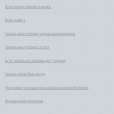
Xcom enemy unknown long war
Коды quake 1
Скачать через торрент журнал валя валентина
Скачать книгу принцесса грез
Ac dc скачать все альбомы mp3 торрент
Скачать песню бони эм ууу
Программа числовые коды крайона скачать бесплатно
Журнал кухня гермогена