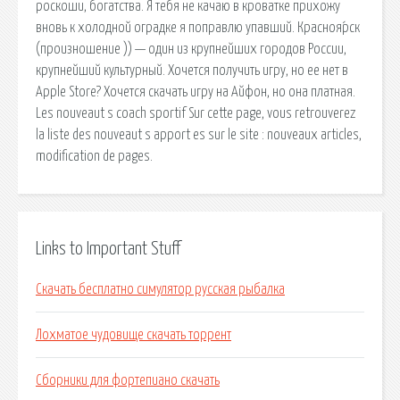
роскоши, богатства. Я тебя не качаю в кроватке прихожу
вновь к холодной оградке я поправлю упавший. Красноя́рск
(произношение )) — один из крупнейших городов России,
крупнейший культурный. Хочется получить игру, но ее нет в
Apple Store? Хочется скачать игру на Айфон, но она платная.
Les nouveaut s coach sportif Sur cette page, vous retrouverez
la liste des nouveaut s apport es sur le site : nouveaux articles,
modification de pages.
Links to Important Stuff
Скачать бесплатно симулятор русская рыбалка
Лохматое чудовище скачать торрент
Сборники для фортепиано скачать