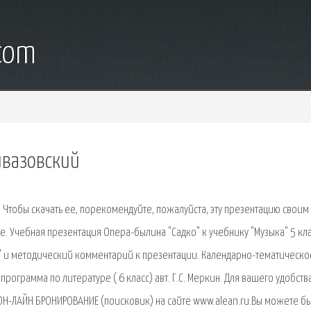
.com
йвазовский
. Чтобы скачать ее, порекомендуйте, пожалуйста, эту презентацию своим
же. Учебная презентация Опера-былина "Садко" к учебнику "Музыка" 5 кл
ура" и методический комментарий к презентации. Календарно-тематическо
программа по литературе ( 6 класс) авт. Г.С. Меркин. Для вашего удобств
ОН-ЛАЙН БРОНИРОВАНИЕ (поисковик) на сайте www.alean.ru.Вы можете б