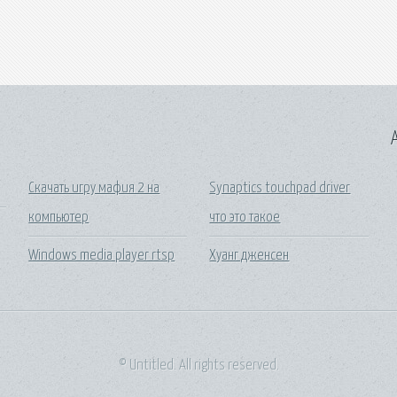
A
Скачать игру мафия 2 на
Synaptics touchpad driver
компьютер
что это такое
Windows media player rtsp
Хуанг дженсен
© Untitled. All rights reserved.