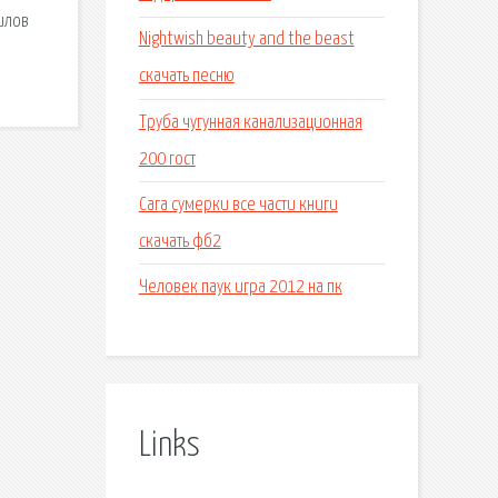
илов
Nightwish beauty and the beast
скачать песню
Труба чугунная канализационная
200 гост
Сага сумерки все части книги
скачать фб2
Человек паук игра 2012 на пк
Links