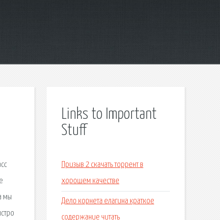
Links to Important
Stuff
асс
Призыв 2 скачать торрент в
е
хорошем качестве
а мы
Дело корнета елагина краткое
ыстро
содержание читать