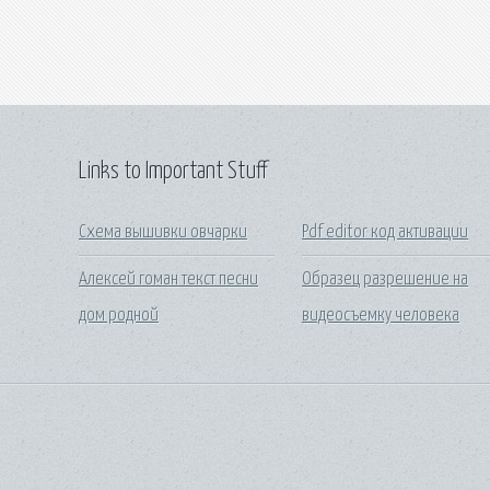
Links to Important Stuff
Схема вышивки овчарки
Pdf editor код активации
Алексей гоман текст песни
Образец разрешение на
дом родной
видеосъемку человека