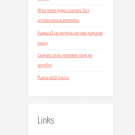
Игра поле чудес скачать без
ограничения времени
Бывший свидетель иеговы написал
книгу
Скачать игры человек паук на
ноутбук
Ринка кейт книги
Links