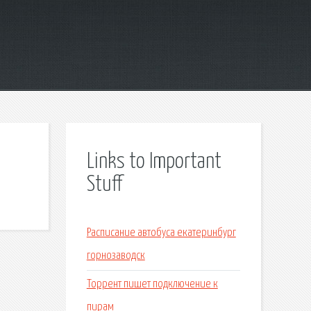
Links to Important
Stuff
Расписание автобуса екатеринбург
горнозаводск
Торрент пишет подключение к
пирам