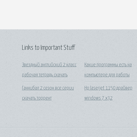
Links to Important Stuff
Звездный английский 2 класс
Какие программы есть на
рабочая тетрадь скачать
компьютере для работы
Ганнибал 2 сезон все серии
Hp laserjet 1150 драйвер
скачать торрент
windows 7 x32