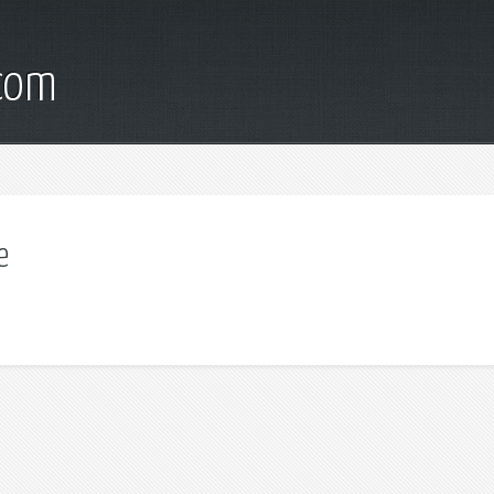
.com
e