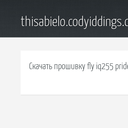
thisabielo.codyiddings
Скачать прошивку fly iq255 prid