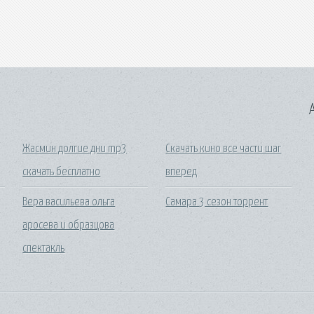
A
Жасмин долгие дни mp3
Скачать кино все части шаг
скачать бесплатно
вперед
Вера васильева ольга
Самара 3 сезон торрент
аросева и образцова
спектакль