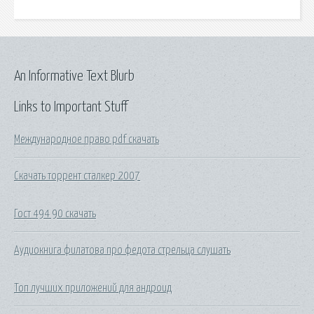
An Informative Text Blurb
Links to Important Stuff
Международное право pdf скачать
Скачать торрент сталкер 2007
Гост 494 90 скачать
Аудиокнига филатова про федота стрельца слушать
Топ лучших приложений для андроид