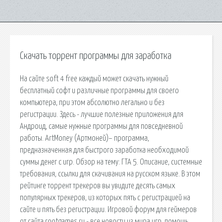
Скачать торрент программы для заработка
На сайте soft 4 free каждый может скачать нужный
бесплатный софт и различные программы для своего
компьютера, при этом абсолютно легально и без
регистрации. Здесь - лучшие полезные приложения для
Андроид, самые нужные программы для повседневной
работы. ArtMoney (Артмоней)– программа,
предназначенная для быстрого заработка необходимой
суммы денег с игр. Обзор на тему: ГТА 5. Описание, системные
требования, ссылки для скачивания на русском языке. В этом
рейтинге торрент трекеров вы увидите десять самых
популярных трекеров, из которых пять с регистрацией на
сайте и пять без регистрации. Игровой форум для геймеров
от сайта rootgames.ru - все новости из мира игр, помощь