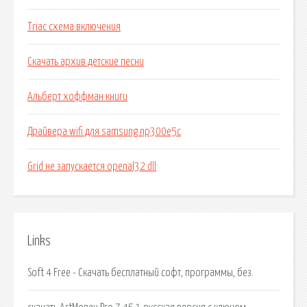
Triac схема включения
Скачать архив детские песни
Альберт хоффман книги
Драйвера wifi для samsung np300e5c
Grid не запускается openal32 dll
Links
Soft 4 Free - Скачать бесплатный софт, программы, без.