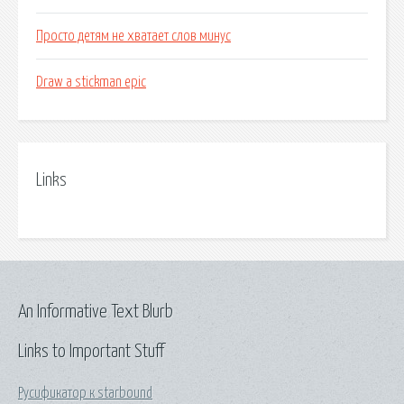
Просто детям не хватает слов минус
Draw a stickman epic
Links
An Informative Text Blurb
Links to Important Stuff
Русификатор к starbound