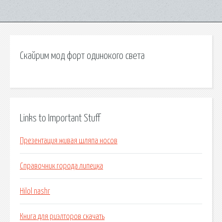
Скайрим мод форт одинокого света
Links to Important Stuff
Презентация живая шляпа носов
Справочник города липецка
Hilol nashr
Книга для риэлторов скачать