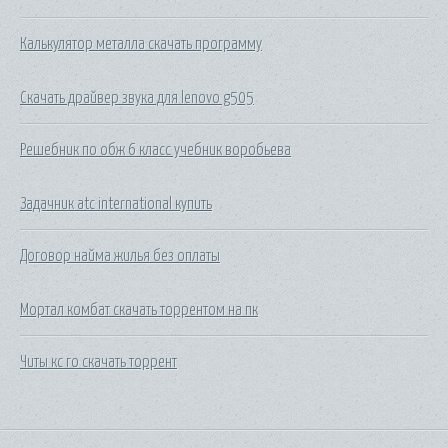
Калькулятор металла скачать программу
Скачать драйвер звука для lenovo g505
Решебник по обж 6 класс учебник воробьева
Задачник atc international купить
Договор найма жилья без оплаты
Мортал комбат скачать торрентом на пк
Читы кс го скачать торрент