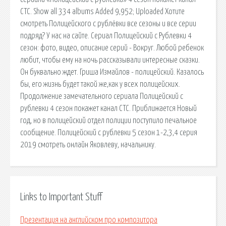
СТС. Show all 334 albums Added 9,952; Uploaded Хотите
смотреть Полицейского с рублёвки все сезоны и все серии
подряд? У нас на сайте. Сериал Полицейский с Рублевки 4
сезон: фото, видео, описание серий - Вокруг. Любой ребенок
любит, чтобы ему на ночь рассказывали интересные сказки.
Он буквально ждет. Гриша Измайлов - полицейский. Казалось
бы, его жизнь будет такой же,как у всех полицейских.
Продолжение замечательного сериала Полицейский с
рублевки 4 сезон покажет канал СТС. Приближается Новый
год, но в полицейский отдел полиции поступило печальное
сообщение. Полицейский с рублевки 5 сезон 1-2,3,4 серия
2019 смотреть онлайн Яковлеву, начальнику.
Links to Important Stuff
Презентация на английском про композитора