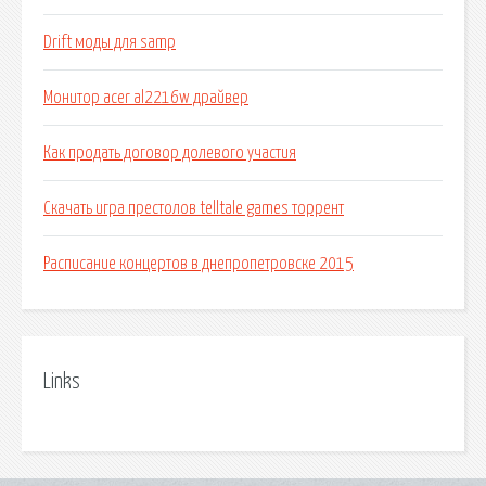
Drift моды для samp
Монитор acer al2216w драйвер
Как продать договор долевого участия
Скачать игра престолов telltale games торрент
Расписание концертов в днепропетровске 2015
Links