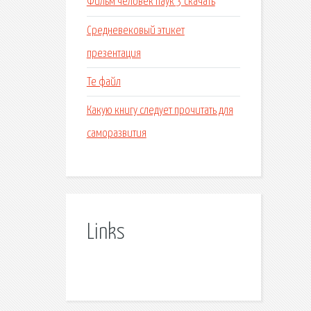
Фильм человек паук 3 скачать
Средневековый этикет
презентация
Те файл
Какую книгу следует прочитать для
саморазвития
Links