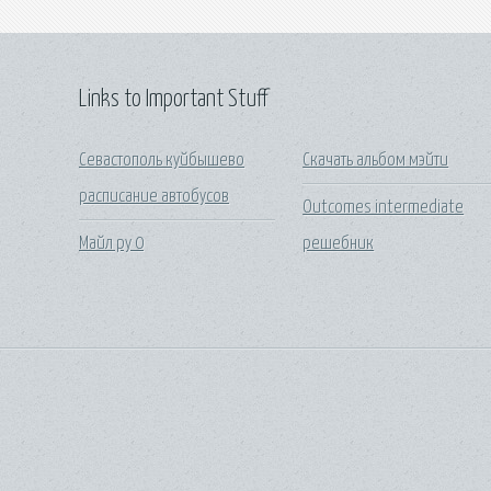
Links to Important Stuff
Севастополь куйбышево
Скачать альбом мэйти
расписание автобусов
Outcomes intermediate
Майл ру 0
решебник