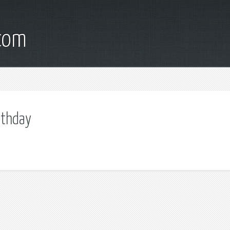
.com
ethday