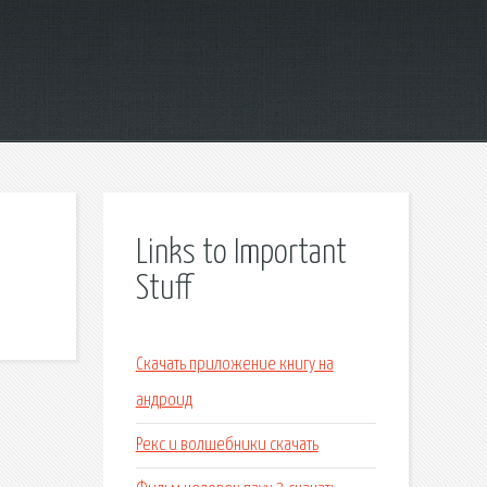
Links to Important
Stuff
Скачать приложение книгу на
андроид
Рекс и волшебники скачать