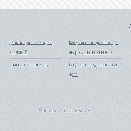
A
Даймон тулс скачать для
Как установить драйвер для
виндовс 8
андроида на компьютер
Пианино скачать минус
Следствие ведут знатоки 20
дело
© Untitled. All rights reserved.