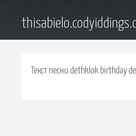
thisabielo.codyiddings
Текст песни dethklok birthday d