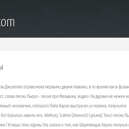
.com
ы
ь Джузеппе ограничена первыми двумя главами, в то время как в филь
кст, слова песни Пьеро - песня про Мальвину, видео. На дурака не нужен н
вянный человечек, которого Папа Карло выстругал из полена, получился
от Базилио завели его. Aleksey Sulima (Алексей Сулима) Текст песни П
ина / И наши тени едины Эта сказка о том, как Шарманщик Карло получил 