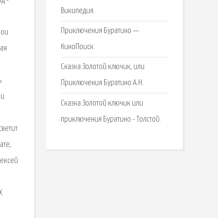
д -
Википедия.
Приключения Буратино —
мои
КиноПоиск.
ная
Сказка Золотой ключик, или
ь
Приключения Буратино А.Н.
 и
Сказка Золотой ключик или
3
приключения Буратино - Толстой.
светит
ате,
лексей
Х