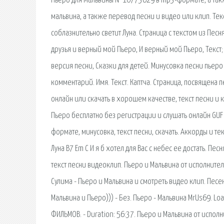
Пьеро для Мальвины №10773629 в mp3-формате, а также
мальвина, а также перевод песни и видео или клип. Тек
соблазнительно светит Луна. Страница с текстом из Пес
друзья и верный мой Пьеро, И верный мой Пьеро, Текст;
версия песни, Сказки для детей. Минусовка песни пьер
комментарий. Имя. Текст. Каптча. Страница, посвящена
онлайн или скачать в хорошем качестве, текст песни и к
Пьеро бесплатно без регистрации и слушать онлайн GUF 
формате, минусовка, текст песни, скачать. Аккорды и т
Луна B7 Em C И я б хотел для Вас с небес ее достать. П
текст песни видеоклип. Пьеро и Мальвина от исполнител
Сулима - Пьеро и Мальвина и смотреть видео клип. Песен
Мальвина и Пьеро))) - Без. Пьеро - Мальвина MrUs69. Lo
ФИЛЬМОВ. - Duration: 56:37. Пьеро и Мальвина от испол