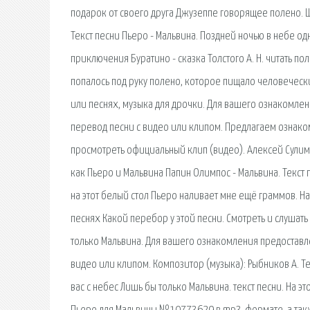
подарок от своего друга Джузеппе говорящее полено. Ш
Текст песни Пьеро - Мальвина. Поздней ночью в небе одн
приключения Буратино - сказка Толстого А. Н. читать по
попалось под руку полено, которое пищало человеческим
или песнях, музыка для дрочки. Для вашего ознакомлен
перевод песни с видео или клипом. Предлагаем ознако
просмотреть официальный клип (видео). Алексей Сулима 
как Пьеро и Мальвина Папин Олимпос - Мальвина. Текст 
на этот белый стол Пьеро наливает мне ещё граммов. На
песнях Какой перебор у этой песни. Смотреть и слушать
только Мальвина. Для вашего ознакомления предоставлен
видео или клипом. Композитор (музыка): Рыбников А. Т
вас с небес Лишь бы только Мальвина. текст песни. На 