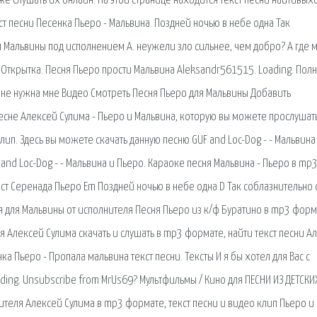
 слушать их онлайн. На этой странице находится текст песни найтивыхо
ст песни Песенка Пьеро - Мальвина. Поздней ночью в небе одна Так
ня Мальвины под исполнением А. неужели зло сильнее, чем добро? А где 
 Открытка. Песня Пьеро прости Мальвина Aleksandr561515. Loading. Пол
о не нужна мне Видео Смотреть Песня Пьеро для Мальвины Добавить
 песне Алексей Сулима - Пьеро и Мальвина, которую вы можете прослушат
лип. Здесь вы можете скачать данную песню GUF and Loc-Dog - - Мальвина
and Loc-Dog - - Мальвина и Пьеро. Караоке песня Мальвина - Пьеро в mp
екст Серенада Пьеро Em Поздней ночью в небе одна D Так соблазнительно 
есня для Мальвины от исполнителя Песня Пьеро из к/ф Буратино в mp3 форм
я Алексей Сулима скачать и слушать в mp3 формате, найти текст песни А
ка Пьеро - Пропала мальвина текст песни. Тексты И я бы хотел для Вас с
ading. Unsubscribe from MrUs69? Мультфильмы / Кино для ПЕСНИ ИЗ ДЕТСКИ
нителя Алексей Сулима в mp3 формате, текст песни и видео клип Пьеро и