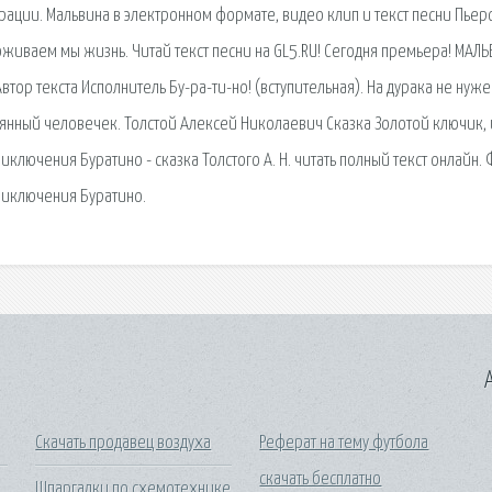
рации. Мальвина в электронном формате, видео клип и текст песни Пьеро
роживаем мы жизнь. Читай текст песни на GL5.RU! Сегодня премьера! МАЛЬ
втор текста Исполнитель Бу-ра-ти-но! (вступительная). На дурака не нуже
вянный человечек. Толстой Алексей Николаевич Сказка Золотой ключик,
лючения Буратино - сказка Толстого А. Н. читать полный текст онлайн.
Приключения Буратино.
A
Скачать продавец воздуха
Реферат на тему футбола
скачать бесплатно
Шпаргалки по схемотехнике