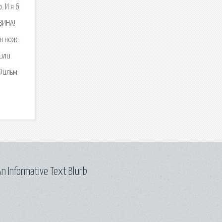
. И я б
ВИНА!
н нож:
 или
 Фильм
n Informative Text Blurb