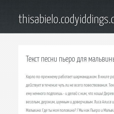
thisabielo.codyiddings
Текст песни пьеро для мальвин
Карло по-прежнему работает шарманщиком. В книге рол
действует в течение чуть ли не всего повествования. Те
ему немного подпоешь - и делай с ним, что хошь! Дере
веселым, дерзким, шумным и доверчивым. Лиса Алиса и К
Мальвина: Где ты моя половина? / Мы как Пьеро и Мальв