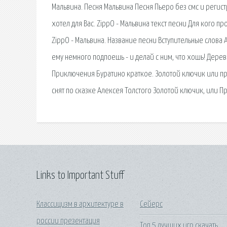
Мальвина. Песня Мальвина Песня Пьеро без смс и регист
хотел для Вас. ZippO - Мальвина текст песни Для кого п
ZippO - Мальвина. Название песни Вступительные слова А
ему немного подпоешь - и делай с ним, что хошь! Дере
Приключения Буратино краткое. Золотой ключик или прик
снят по сказке Алексея Толстого Золотой ключик, или 
Links to Important Stuff
Классицизм в архитектуре в
Сейерс
россии презентация
Топ 5 лучших игр скачать