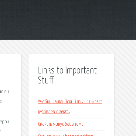
Links to Important
Stuff
ме он
ож:
Учебник английский язык 10 класс
кузовлев скачать
ьеро и
Скачать минус баба тома
в