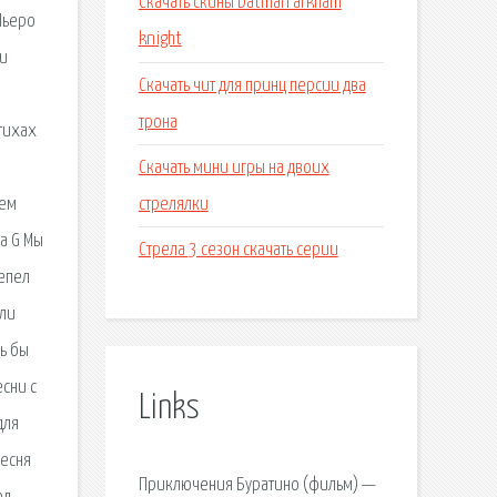
Скачать скины batman arkham
Пьеро
knight
ли
Скачать чит для принц персии два
трона
стихах
Скачать мини игры на двоих
стрелялки
уем
а G Мы
Стрела 3 сезон скачать серии
пепел
или
ь бы
есни с
Links
для
Песня
Приключения Буратино (фильм) —