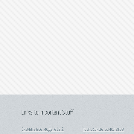
Links to Important Stuff
Скачать все моды ets 2
Расписание самолетов