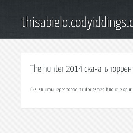
thisabielo.codyiddings
The hunter 2014 скачать торре
Скачать игры через торрент rutor games. В поиске ори