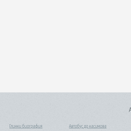
A
Глинки биография
Автобус до касимова