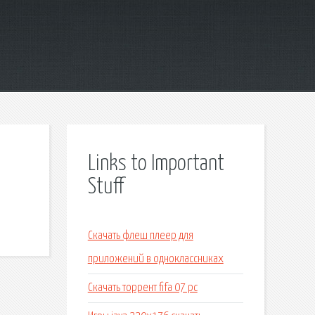
Links to Important
Stuff
Скачать флеш плеер для
приложений в одноклассниках
Скачать торрент fifa 07 pc