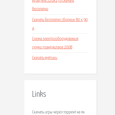
Игры java 220x176 скачать
бесплатно
Скачать бесплатно сборник 80 х 90
х
Схема электрооборудования
сузуки гранд витара 2008
Скачать мултики
Links
Скачать игры через торрент на пк