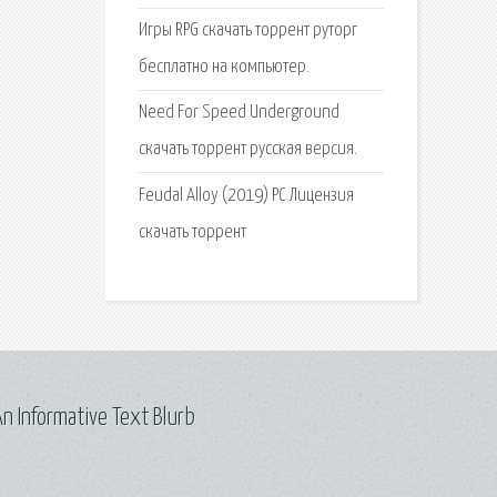
Игры RPG скачать торрент руторг
бесплатно на компьютер.
Need For Speed Underground
скачать торрент русская версия.
Feudal Alloy (2019) PC Лицензия
скачать торрент
n Informative Text Blurb