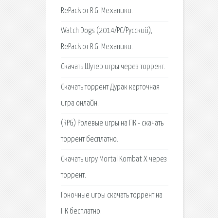
RePack от R.G. Механики.
Watch Dogs (2014/РС/Русский),
RePack от R.G. Механики.
Скачать Шутер игры через торрент.
Скачать торрент Дурак карточная
игра онлайн.
(RPG) Ролевые игры на ПК - скачать
торрент бесплатно.
Скачать игру Mortal Kombat X через
торрент.
Гоночные игры скачать торрент на
ПК бесплатно.