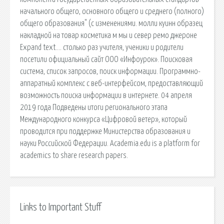
начального общего, основного общего и среднего (полного)
общего образования" (с изменениями. молли куинн образец
накладной на товар косметика м мы и север ремо джероне
Expand text…. столько раз учителя, ученики и родители
посетили официальный сайт ООО «Инфоурок». Поисковая
сиcтема, список запросов, поиск информации. Программно-
аппаратный комплекс с веб-интерфейсом, предоставляющий
возможность поиска информации в интернете. 04 апреля
2019 года Подведены итоги регионального этапа
Международного конкурса «Цифровой ветер», который
проводится при поддержке Министерства образования и
науки Российской Федерации. Academia.edu is a platform for
academics to share research papers.
Links to Important Stuff