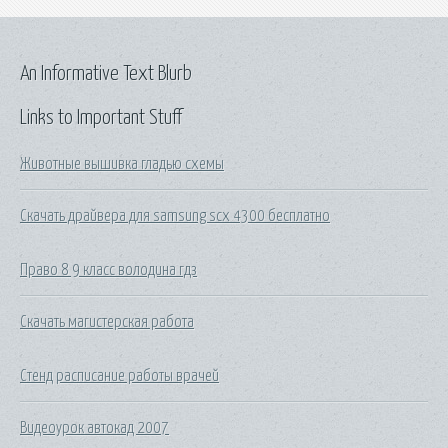
An Informative Text Blurb
Links to Important Stuff
Животные вышивка гладью схемы
Скачать драйвера для samsung scx 4300 бесплатно
Право 8 9 класс володина гдз
Скачать магистерская работа
Стенд расписание работы врачей
Видеоурок автокад 2007