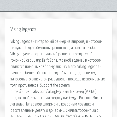
Viking legends
Viking Legends - Интересный раннер на андроид, в котором
не нужно будет обминать препятствие, а совсем на оборот.
Viking Legends - оригинальный раннер от создателей
гоночной серии игр Drift Zone, главной задачей в котором
является помощь храброму викингу в его. Viking Legends -
начинать бешеный викинг с одной миссии, идти вперед и
запороть его отпечаток разрушения посреди нескончаемых
толп противников. Support the stream:
https://streamlabs.com/vikingtv5 ️ Имя: Магомед (VIKING)
Подписывайтесь на канал скоро у нас будут. Викинги. Мифы и
легенды. Наперекор штормам и коварным ловушкам,
расставленным девятью дочерьми. Скачать торрент Euro
Truck Simulator 2 v 1.33.2s + 65 DLC (2013) PC RePack от R.G.