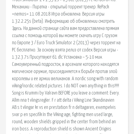
Механики - Пиратка - открытый торрент трекер. RePack
=nemos= 11.08.2018 Игра обновлена. Версия игры
1.32.2.25s (beta). Информацию об обновлении смотреть
Здесь. На данной странице сайта вам предоставлена прямая
ссылка с помощь которой вы можете скачать игру С грузом
по Европе 3 / Euro Truck Simulator 2 (2013) через торрент на
PC бесплатно. За основу взята релиз от codex Версия игры -
1.32.3.7s Присуттвуют 61 dlc Установка ~ 5-10 мин.
Самоуверенный подросток, в арсенале которого находятся
магическое оружие, присоединяется к борьбе против злой
королевы и ее армии великанов. A nordic song with random
viking/nordic related pictures. I do NOT own anything in this!!!!!
Song is Krummi by Valravn BEFORE you leave a comment: Every.
Allm nna t vlingsregler. F r att delta i Viking Line Skandinavien
AB:s t vlingar kr vs en prestation fr n deltagaren, exempelvis
svar p en specifik In the Viking age, fighting men used large,
round, wooden shields gripped in the center from behind an
iron boss. A reproduction shield is shown Ancient Origins