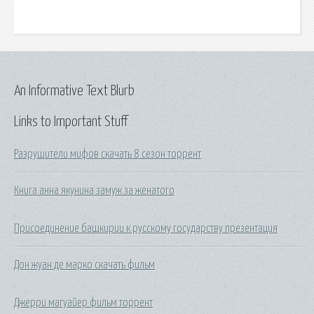
An Informative Text Blurb
Links to Important Stuff
Разрушители мифов скачать 8 сезон торрент
Книга анна якунина замуж за женатого
Присоединение башкирии к русскому государству презентация
Дон жуан де марко скачать фильм
Джерри магуайер фильм торрент