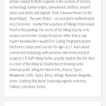
articles related to Myths Legends in the sections of history,
archaeology, human origins, unexplained, artifacts, ancient
places and myths and legends. from Tranmere Rovers to the
Royal Palace!… The year AD902 – as recorded in authenticated
Irish Chronicles - marked the expulsion of Vikings from Ireland.
Proof in the planking. The secret of the Viking ship lay in its
unique construction. Using a broad ax rather than a saw,
expert woodworkers would first. Coding, Programming and
Electronics Camps and Courses for ages 9-17: learn about
science and technology with exclusive take home practical
projects! 1:8 Staff. Viking Yachts, proudly made in the USA. Here
is a shot of the Viking 92 Double Barrel showing some
American pride. Viking Art: Norse Arts, History, Types,
Metalwork, Crafts: Styles, Borre, Jellinge, Mammen, Ringerike,
Urnes: Oseberg Ship Burial. Exploring Legends in History,
Folklore, Literature, Fiction