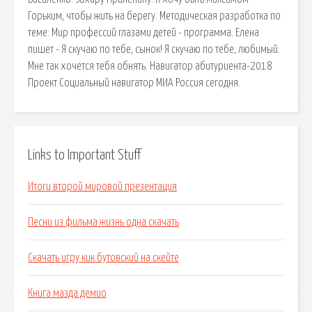
Горьким, чтобы жить на берегу. Методическая разработка по
теме: Мир профессий глазами детей - программа. Елена
пишет - Я скучаю по тебе, сынок! Я скучаю по тебе, любимый.
Мне так хочется тебя обнять. Навигатор абитуриента-2018
Проект Социальный навигатор МИА Россия сегодня.
Links to Important Stuff
Итоги второй мировой презентация
Песни из фильма жизнь одна скачать
Скачать игру кик бутовский на скейте
Книга мазда демио