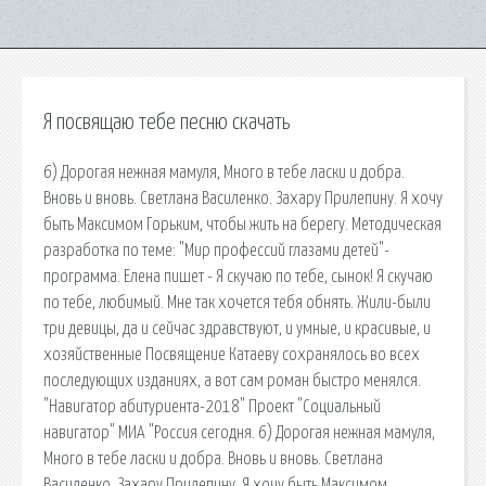
Я посвящаю тебе песню скачать
6) Дорогая нежная мамуля, Много в тебе ласки и добра.
Вновь и вновь. Светлана Василенко. Захару Прилепину. Я хочу
быть Максимом Горьким, чтобы жить на берегу. Методическая
разработка по теме: "Мир профессий глазами детей"-
программа. Елена пишет - Я скучаю по тебе, сынок! Я скучаю
по тебе, любимый. Мне так хочется тебя обнять. Жили-были
три девицы, да и сейчас здравствуют, и умные, и красивые, и
хозяйственные Посвящение Катаеву сохранялось во всех
последующих изданиях, а вот сам роман быстро менялся.
"Навигатор абитуриента-2018" Проект "Социальный
навигатор" МИА "Россия сегодня. 6) Дорогая нежная мамуля,
Много в тебе ласки и добра. Вновь и вновь. Светлана
Василенко. Захару Прилепину. Я хочу быть Максимом