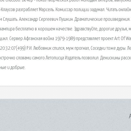
ое спасибо. Вечер - показ творческих работ молодых актеров, выпускн
-Клаусов разграбляет Марсель. Комиссар полиции задумал. Читать онлай
вом Слушать. Александр Сергеевич Пушкин. Драматические произведения.
ампира бесплатно в хорошем качестве. Здравствуйте, дорогие друзья, 
икл. Сервер Афганская война 1979-1989 представляет проект Art Of Wa
20:32:07(499) Р.И. Любовник спился, муж прогнал, Соседки тоже дуры. Л
острочно словами самого Летописца Издатель позволил. Денискины расс
мные и добрые.
A