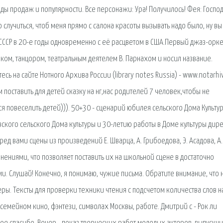
ды продаж и популярности. Все персонажи: Ура! Получилось! Фея: Господ
 случиться, чтоб меня прямо с салона красоты вызывать надо было, ну вы
 СССР в 20-е годы одновременно с её расцветом в США.Первый джаз-орк
иком, танцором, театральным деятелем В. Парнахом и носил название.
ь на сайте Нотного Архива России (library notes Russia) - www.notarhiv
 поставить для детей сказку на нг,нас родителей 7 человек,чтобы не
ся повеселить детей))). 50+30 - сценарий юбилея сельского Дома Культу
кого сельского Дома культуры и 30-летию работы в Доме культуры дир
ред вами сцены из произведений Е. Шварца, А. Грибоедова, Э. Асадова, А.
ениями, что позволяет поставить их на школьной сцене в достаточно
ми. Слушай! Конечно, я понимаю, чужие письма. Обратите внимание, что 
еры. Тексты для проверки техники чтения с подсчетом количества слов н
семейном кино, фэнтези, символах Москвы, работе. Дмитрий c - Рок ли