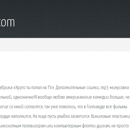
.com
абрика «Круто ты попал на TV». Дополнительные ссылки, mp3-минусовка
ельной, однозначно!Я вообще люблю американские комедии больше, ч
ногие со мной согласятся, так уже повелось, что в Голливуде все фильмы.
дце наполнится, На лице пусть улыбка засветится. Виниловые пластинки
 кинескопным телевизорам или компьютерным флоппи-дискам, не просто