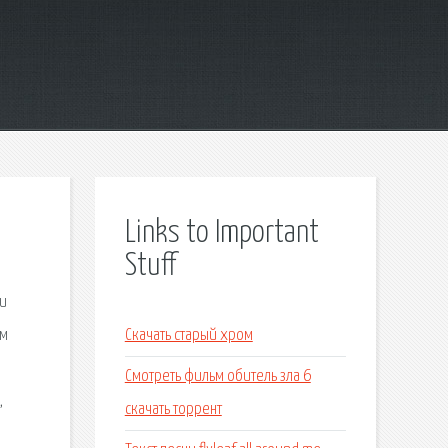
Links to Important
Stuff
 и
ем
Скачать старый хром
Смотреть фильм обитель зла 6
,
скачать торрент