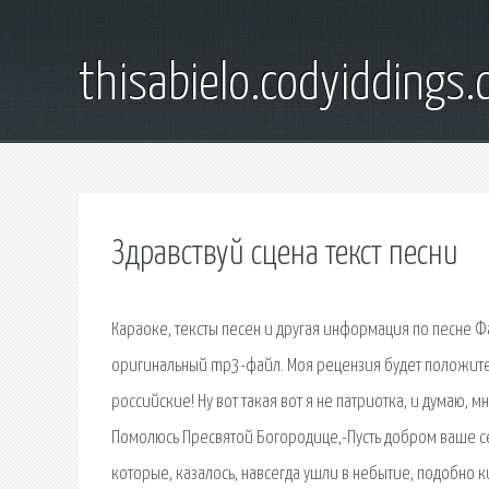
thisabielo.codyiddings
Здравствуй сцена текст песни
Караоке, тексты песен и другая информация по песне Ф
оригинальный mp3-файл. Моя рецензия будет положит
российские! Ну вот такая вот я не патриотка, и думаю, м
Помолюсь Пресвятой Богородице,-Пусть добром ваше сер
которые, казалось, навсегда ушли в небытие, подобно