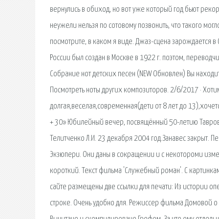
вернулись в обиход, но вот уже который год бьют рекор
неужели нельзя по сотовому позвонить, что такого могло
посмотрите, в каком я виде. Джаз-сцена зарождается в
России был создан в Москве в 1922 г. поэтом, переводч
Собрание нот детских песен (NEW Обновлен) Вы находитес
Посмотреть ноты других композиторов. 2/6/2017 · Хотим
долгая,веселая,современная(дети от 8 лет до 13),хочет
+ 30» Юбилейный вечер, посвящённый 50-летию Тавровс
Телитченко Л.И. 23 декабря 2004 год.Занавес закрыт. Пе
Экзюпери. Они даны в сокращении и с некотороми измен
короткий. Текст фильма 'Служебный роман'. С картинка
сайте размещены две ссылки для печати: Из истории оп
строке. Очень удобно для. Режиссер фильма Домовой о 