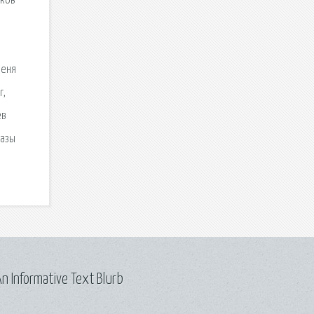
иков
н
меня
r,
ев
казы
n Informative Text Blurb