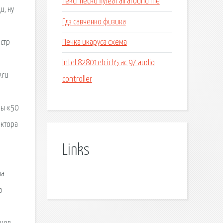
Текст песни flyleaf all around me
и, ну
Гдз савченко физика
Печка икаруса схема
естр
Intel 82801eb ich5 ac 97 audio
.ru
controller
ры «50
ектора
Links
на
а