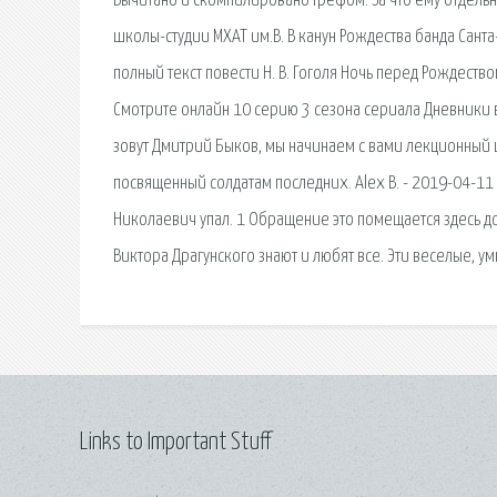
Вычитано и скомпилировано Грефом. За что ему отдельн
школы-студии МХАТ им.В. В канун Рождества банда Санта
полный текст повести Н. В. Гоголя Ночь перед Рождест
Смотрите онлайн 10 серию 3 сезона сериала Дневники в
зовут Дмитрий Быков, мы начинаем с вами лекционный ц
посвященный солдатам последних. Alex B. - 2019-04-11 
Николаевич упал. 1 Обращение это помещается здесь д
Виктора Драгунского знают и любят все. Эти веселые, у
Links to Important Stuff