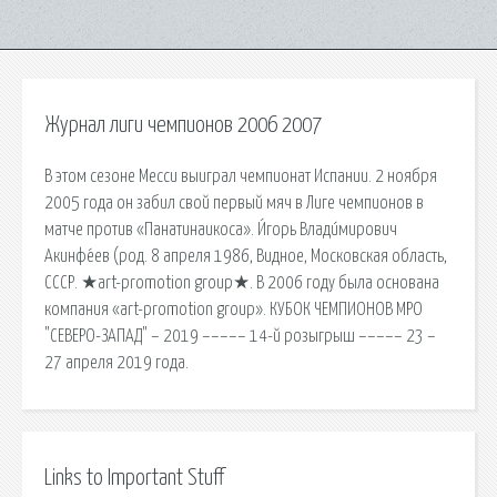
Журнал лиги чемпионов 2006 2007
В этом сезоне Месси выиграл чемпионат Испании. 2 ноября
2005 года он забил свой первый мяч в Лиге чемпионов в
матче против «Панатинаикоса». И́горь Влади́мирович
Акинфе́ев (род. 8 апреля 1986, Видное, Московская область,
СССР. ★art-promotion group★. В 2006 году была основана
компания «art-promotion group». КУБОК ЧЕМПИОНОВ МРО
"СЕВЕРО-ЗАПАД" – 2019 ––––– 14-й розыгрыш ––––– 23 –
27 апреля 2019 года.
Links to Important Stuff