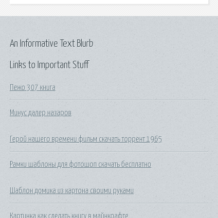
An Informative Text Blurb
Links to Important Stuff
Пежо 307 книга
Минус далер назаров
Герой нашего времени фильм скачать торрент 1965
Рамки шаблоны для фотошоп скачать бесплатно
Шаблон домика из картона своими руками
Картинка как сделать книгу в майнкрафте