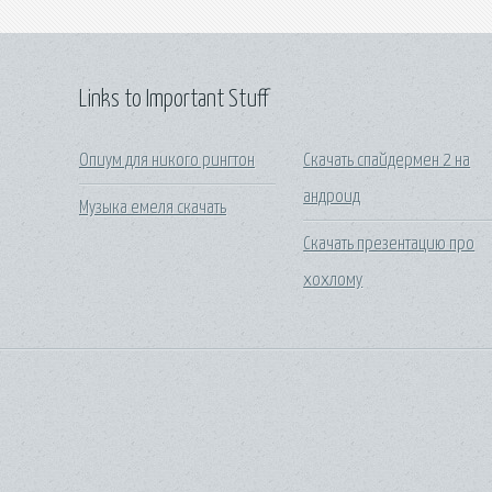
Links to Important Stuff
Опиум для никого рингтон
Скачать спайдермен 2 на
андроид
Музыка емеля скачать
Скачать презентацию про
хохлому