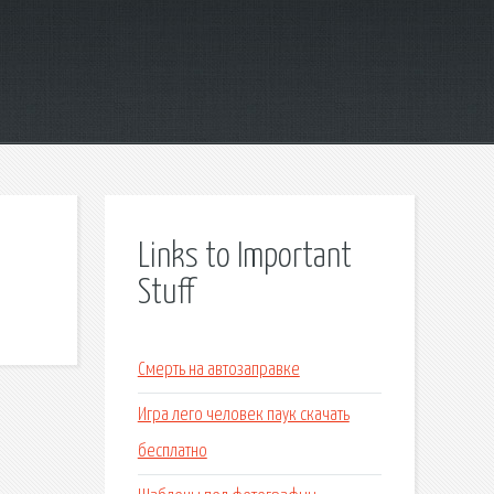
Links to Important
Stuff
Смерть на автозаправке
Игра лего человек паук скачать
бесплатно