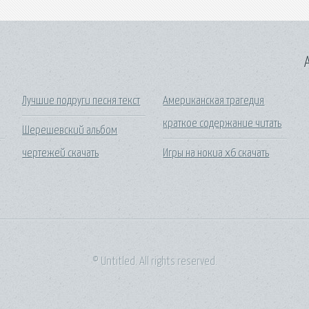
A
Лучшие подруги песня текст
Американская трагедия
краткое содержание читать
Шерешевский альбом
чертежей скачать
Игры на нокиа х6 скачать
© Untitled. All rights reserved.