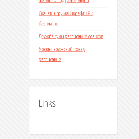
Шаблоны под фотографии
Скачать игру майнкрафт 182
бесплатно
Дружба сумы расписание сеансов
Москва волжский поезд
расписание
Links