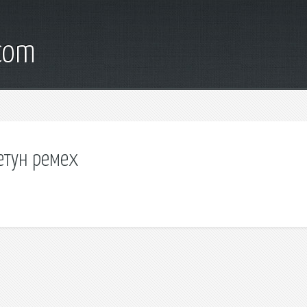
.com
етун ремех