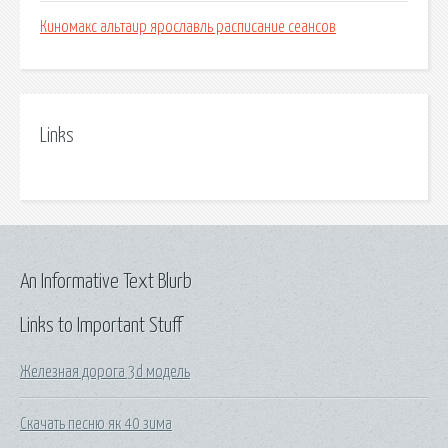
Киномакс альтаир ярославль расписание сеансов
Links
An Informative Text Blurb
Links to Important Stuff
Железная дорога 3d модель
Скачать песню як 40 зима