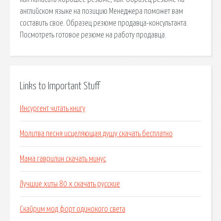
английском языке на позицию Менеджера поможет вам
составить свое. Образец резюме продавца-консультанта.
Посмотреть готовое резюме на работу продавца.
Links to Important Stuff
Инсургент читать книгу
Молитва песня исцеляющая душу скачать бесплатно
Мама гаврилин скачать минус
Лучшие хиты 80 х скачать русские
Скайрим мод форт одинокого света