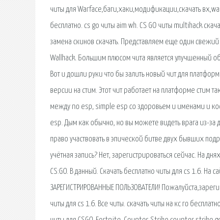
читы для Warface,баги,хаки,модификации,скачать вх,wall
бесплатно. cs go читы aim wh. CS GO читы multihack скачат
замена скинов скачать. Представляем еще один свежий 
Wallhack. Большим плюсом чита является улучшенный об
Вот и дошли руки что бы залить новый чит для платформ
версии на стим. Этот чит работает на платформе стим т
между no esp, simple esp со здоровьем и именами и ко
esp. Дым как обычно, но вы можете видеть врага из-за д
право участвовать в эпической битве двух бывших подру
учётная запись? Нет, зарегистрироваться сейчас. На дн
CS:GO. В данный. Скачать бесплатно читы для cs 1.6. На
ЗАРЕГИСТРИРОВАННЫЕ ПОЛЬЗОВАТЕЛИ! Пожалуйста,зарегис
читы для cs 1.6. Все читы. cкачать читы на кс го беспла