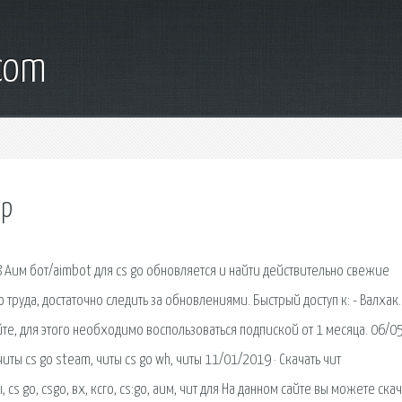
.com
sp
8 Аим бот/aimbot для cs go обновляется и найти действительно свежие
 труда, достаточно следить за обновлениями. Быстрый доступ к: - Валхак.
йте, для этого необходимо воспользоваться подпиской от 1 месяца. 06/0
 читы cs go steam, читы cs go wh, читы 11/01/2019 · Скачать чит
, cs go, csgo, вх, ксго, cs:go, аим, чит для На данном сайте вы можете cкач