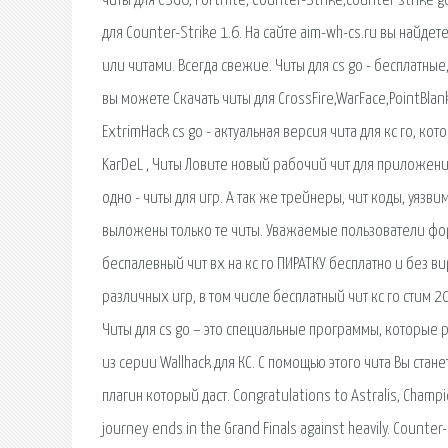
читы для CSGO, Fortnite, Counter-Strike,counter strike g
для Counter-Strike 1.6. На сайте aim-wh-cs.ru вы найд
или читами. Всегда свежие. Читы для cs go - бесплатны
вы можете Скачать читы для CrossFire,WarFace,PointBlank
ExtrimHack cs go - актуальная версия чита для кс го, кот
KarDeL , Читы Ловите новый рабочий чит для приложен
одно - читы для игр. А так же трейнеры, чит коды, уязв
выложены только те читы. Уважаемые пользователи форум
беспалевный чит вх на кс го ПИРАТКУ бесплатно и без в
различных игр, в том числе бесплатный чит кс го стим 2
Читы для cs go – это специальные программы, которые 
из серии Wallhack для КС. С помощью этого чита Вы стане
плагин который даст. Congratulations to Astralis, Champi
journey ends in the Grand Finals against heavily. Counte