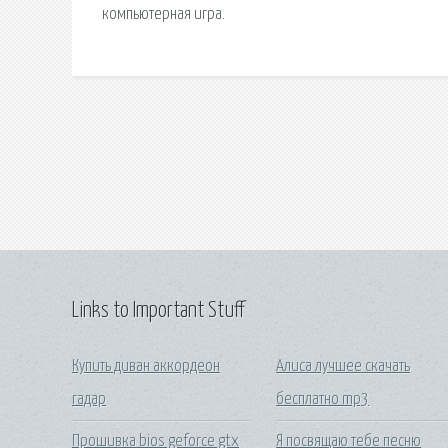
компьютерная игра.
Links to Important Stuff
Купить диван аккордеон
Алиса лучшее скачать
гадар
бесплатно mp3
Прошивка bios geforce gtx
Я посвящаю тебе песню