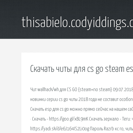
thisabielo.codyiddings
Скачать читы для cs go steam e
Чит wallhack/wh для CS GO {steam+no steam} 09.07.201
новинки серии cs go читы 2018 года не составит особого
Скачать esp для cs:go можно прямо сейчас на нашем са
· Скачать - https://goo.gl/xBL9mK Скачать зеркало - Теги:
https://yadi.sk/d/e6J164IS2Li0og Пароль Razrb кс го, читы