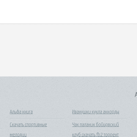
A
Альфа книга
Иванушки кукла аккорды
Скачать спортивные
Чак паланик бойцовский
мелодии
клуб скачать fb2 торрент