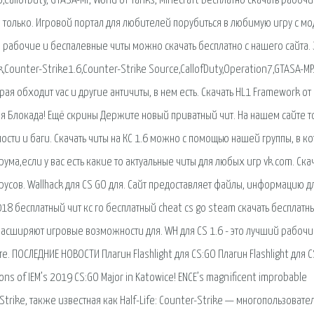
o,CallofDuty, GTASA-MP, World of Tanks, Minecraft Бесплатно скачать рабоч
ете только. Игровой портал для любителей порубиться в любимую игру с м
е, рабочие и беспалевные читы можно скачать бесплатно с нашего сайта. 
,Counter-Strike1.6,Counter-Strike Source,CallofDuty,Operation7,GTASA-MP
орая обходит vac и другие античиты, в нем есть. Скачать HL1 Framework от
ия Блокада! Ещё скрины Держите новый приватный чит. На нашем сайте т
имости и баги. Скачать читы на КС 1.6 можно с помощью нашей группы, в к
а,если у вас есть какие то актуальные читы для любых игр vk.com. Cка
ирусов. Wallhack для CS GO для. Сайт предоставляет файлы, информацию д
018 бесплатный чит кс го бесплатный cheat cs go steam скачать бесплатн
расширяют игровые возможности для. WH для CS 1.6 - это лучший рабочи
те. ПОСЛЕДНИЕ НОВОСТИ Плагин Flashlight для CS:GO Плагин Flashlight для C
ons of IEM’s 2019 CS:GO Major in Katowice! ENCE’s magnificent improbable
r-Strike, также известная как Half-Life: Counter-Strike — многопользовате