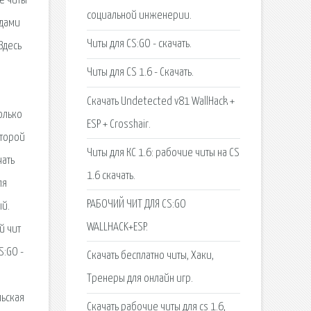
ие читы
социальной инженерии.
одами
Читы для CS:GO - скачать.
Здесь
.
Читы для CS 1.6 - Скачать.
Скачать Undetected v81 WallHack +
олько
ESP + Crosshair.
оторой
Читы для КС 1.6: рабочие читы на CS
чать
1.6 скачать.
ля
РАБОЧИЙ ЧИТ ДЛЯ CS:GO
ый.
WALLHACK+ESP.
й чит
S:GO -
Скачать бесплатно читы, Хаки,
Тренеры для онлайн игр.
льская
Скачать рабочие читы для cs 1.6,