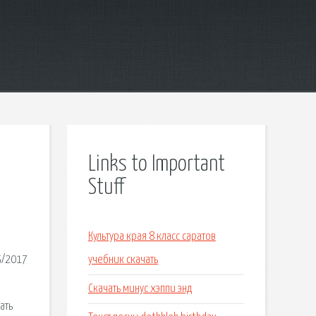
Links to Important
Stuff
Культура края 8 класс саратов
5/2017
учебник скачать
Скачать минус хэппи энд
ать