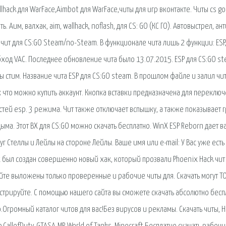
hack для WarFace,Aimbot для WarFace,читы для игр вконтакте. Читы cs go
ь. Аим, валхак, aim, wallhack, noflash, для CS: GO (КС ГО). Автовыстрел, ан
чит для CS:GO Steam/no-Steam. В функционале чита лишь 2 функции: ESP
ход VAC. Последнее обновление чита было 13.07.2015. ESP для CS:GO s
ы стим. Название чита ESP для CS:GO steam. В прошлом файле и залил чи
ак что можно купить аккаунт. Кнопка вставки предназначена для переклю
стей esp. 3 режима. Чит также отключает вспышку, а также показывает г
ыма. Этот ВХ для CS:GO можно скачать бесплатно. WinX ESP Reborn дает в
г Стеллы и Лейлы на стороне Лейлы. Ваше имя или e-mail: У Вас уже есть
ях был создан совершенно новый хак, который прозвали Phoenix Hack чит
 сайте выложены только проверенные и рабочие читы для. Скачать могут Т
трируйте. С помощью нашего сайта вы сможете скачать абсолютно бесп
тно.Огромный каталог читов для вас!Без вирусов и рекламы. Скачать читы, 