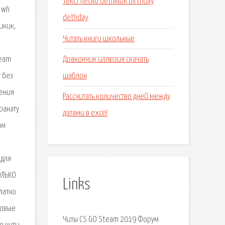
Текст песни dethklok birthday
 wh
dethday
тикик,
Читать книги школьные
,
Дракончик иллюзия скачать
team
шаблон
т без
чения
Рассчитать количество дней между
ранату
датами в excel
ам
 для
ОЛЬКО
Links
латно
Новые
Читы CS GO Steam 2019 Форум